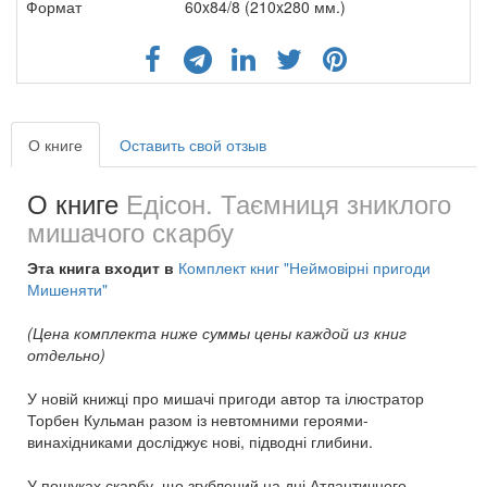
Формат
60x84/8 (210x280 мм.)
О книге
Оставить свой отзыв
О книге
Едісон. Таємниця зниклого
мишачого скарбу
Эта книга входит в
Комплект книг "Неймовірні пригоди
Мишеняти"
(Цена комплекта ниже суммы цены каждой из книг
отдельно)
У новій книжці про мишачі пригоди автор та ілюстратор
Торбен Кульман разом із невтомними героями-
винахідниками досліджує нові, підводні глибини.
У пошуках скарбу, що згублений на дні Атлантичного