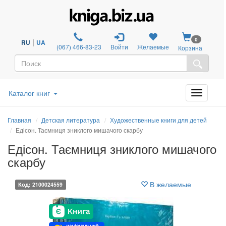
0
|
RU
UA
(067) 466-83-23
Войти
Желаемые
Корзина
Каталог книг
Главная
Детская литература
Художественные книги для детей
Едісон. Таємниця зниклого мишачого скарбу
Едісон. Таємниця зниклого мишачого
скарбу
В желаемые
Код: 2100024559