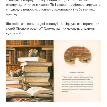
океану, допитливе мишеня Піт і старий професор вирушать
у підводну подорож, сповнену захопливих і небезпечних
пригод.
Що побачать вони на дні океану? Чи відшукають втрачений
скарб Пітового родича? Схоже, на них чекають справжні
відкриття!