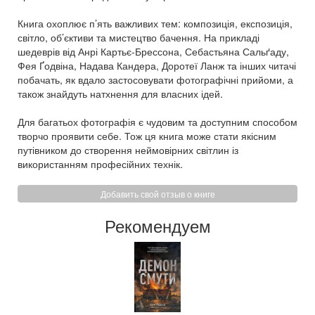
Книга охоплює п’ять важливих тем: композиція, експозиція,
світло, об’єктиви та мистецтво бачення. На прикладі
шедеврів від Анрі Картьє-Брессона, Себастьяна Сальґаду,
Фея Ґодвіна, Надава Кандера, Доротеї Ланж та інших читачі
побачать, як вдало застосовувати фотографічні прийоми, а
також знайдуть натхнення для власних ідей.
Для багатьох фотографія є чудовим та доступним способом
творчо проявити себе. Тож ця книга може стати якісним
путівником до створення неймовірних світлин із
використанням професійних технік.
Добавить свой отзыв о книге
Рекомендуем