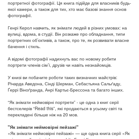
портретної фотографії. Ця книга підійде для власників будь-
якої камери, а також для тих, хто має базові знання основ
фотографії.
Генрі Керол навчить, як знімати людей в різних умовах: на
вулиці, вдома, в студії. Він розкаже про обладнання, типи
портретних об’єктивів, а також, про те, як розвивати власне
бачення і стиль.
А відомі фотографії надихнуть вас по новому робити
портрети членів сім’ї, друзів чи навіть незнайомців.
У книзі ви побачите роботи таких визначних майстрів:
Річарда Аведона, Сінді Шерман, Себастьяна Сальґаду,
Ґеррі Віноґранда, Анрі Картьє-Брессона та багато інших.
“Як знімати неймовірні портрети” - це одна з книг серії
бестселерів “Read this”, які продаються в усьому світі та
перекладені більше ніж на 20 мов.
"Як знімати неймовірні пейзажі"
«Як знімати неймовірні пейзажі» — ще одна книга серії «Як