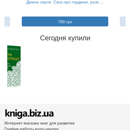
...
Демон смути. Сага про гординю, розп ...
Б
790 грн
Сегодня купили
Интернет-магазин книг для развития
График работы колл-центра: