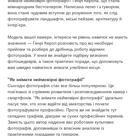
знімати неймовірні фотографії» Генрі Керола, що стала
міжнародним бестселером. Написана легко і з гумором,
вона стане чудовим вступом до розуміння того, як слід
фотографувати ландшафти, міські пейзажі, архітектуру й
інтер’єри.
Модель вашої камери, інтереси чи рівень навичок не мають
значення — Генрі Керол розповість про всі необхідні
прийоми та розбере до дрібниць роботу відомих
фотографів. У книзі ви знайдете підбірку визнаних
фотошедеврів, а також практичні поради, що допоможуть
вам швидко навчитися знімати улюблені місця.
"Як знімати неймовірні фотографії"
Сьогодні фотографія стає все більш популярною. Це
пов’язано зі стрімким розвитком і розповсюдженням камер і
смартфонів. “Як знімати неймовірні фотографії” ідеально
пасує тим, хто хоче відійти від аматорства і почати
фотографувати професійно. Проте ви не знайдете тут
складних графіків, діаграм чи сухих професійних термінів.
Замість цього автор надихне вас роботами культових
фотографів, доповнивши їх власним аналізом із
практичними порадами та гумором.