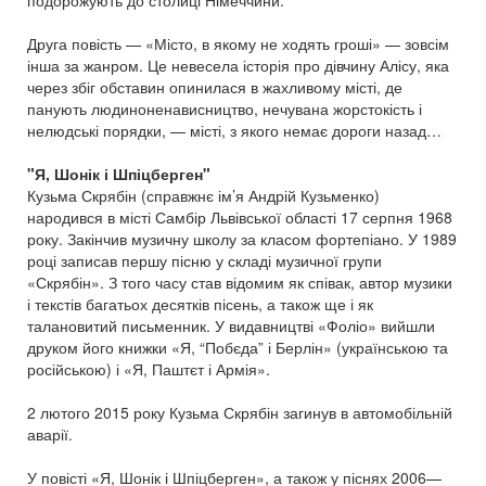
подорожують до столиці Німеччини.
Друга повість — «Місто, в якому не ходять гроші» — зовсім
інша за жанром. Це невесела історія про дівчину Алісу, яка
через збіг обставин опинилася в жахливому місті, де
панують людиноненависництво, нечувана жорстокість і
нелюдські порядки, — місті, з якого немає дороги назад…
"Я, Шонік і Шпіцберген"
Кузьма Скрябін (справжнє ім’я Андрій Кузьменко)
народився в місті Самбір Львівської області 17 серпня 1968
року. Закінчив музичну школу за класом фортепіано. У 1989
році записав першу пісню у складі музичної групи
«Скрябін». З того часу став відомим як співак, автор музики
і текстів багатьох десятків пісень, а також ще і як
талановитий письменник. У видавництві «Фоліо» вийшли
друком його книжки «Я, “Побєда” і Берлін» (українською та
російською) і «Я, Паштєт і Армія».
2 лютого 2015 року Кузьма Скрябін загинув в автомобільній
аварії.
У повісті «Я, Шонік і Шпіцберген», а також у піснях 2006—