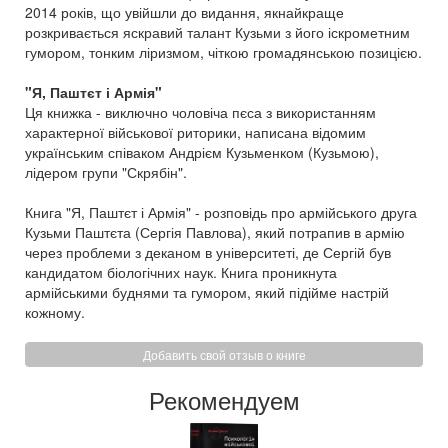
2014 років, що увійшли до видання, якнайкраще
розкривається яскравий талант Кузьми з його іскрометним
гумором, тонким ліризмом, чіткою громадянською позицією.
"Я, Паштєт і Армія"
Ця книжка - виключно чоловіча пєса з використанням
характерної військової риторики, написана відомим
українським співаком Андрієм Кузьменком (Кузьмою),
лідером групи "Скрябін".
Книга "Я, Паштєт і Армія" - розповідь про армійського друга
Кузьми Паштєта (Сергія Павлова), який потрапив в армію
через проблеми з деканом в університеті, де Сергій був
кандидатом біологічних наук. Книга проникнута
армійськими буднями та гумором, який підійме настрій
кожному.
Добавить свой отзыв о книге
Рекомендуем