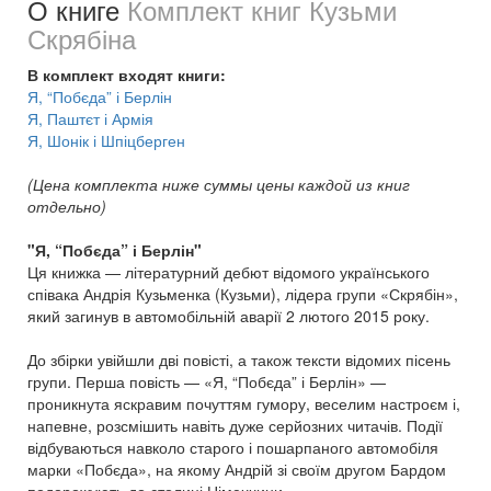
О книге
Комплект книг Кузьми
Скрябіна
В комплект входят книги:
Я, “Побєда” і Берлін
Я, Паштєт і Армія
Я, Шонік і Шпіцберген
(Цена комплекта ниже суммы цены каждой из книг
отдельно)
"Я, “Побєда” і Берлін"
Ця книжка — літературний дебют відомого українського
співака Андрія Кузьменка (Кузьми), лідера групи «Скрябін»,
який загинув в автомобільній аварії 2 лютого 2015 року.
До збірки увійшли дві повісті, а також тексти відомих пісень
групи. Перша повість — «Я, “Побєда” і Берлін» —
проникнута яскравим почуттям гумору, веселим настроєм і,
напевне, розсмішить навіть дуже серйозних читачів. Події
відбуваються навколо старого і пошарпаного автомобіля
марки «Побєда», на якому Андрій зі своїм другом Бардом