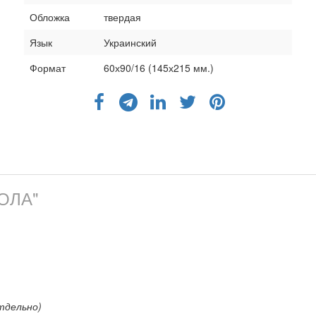
Обложка
твердая
Язык
Украинский
Формат
60х90/16 (145х215 мм.)
КОЛА"
тдельно)