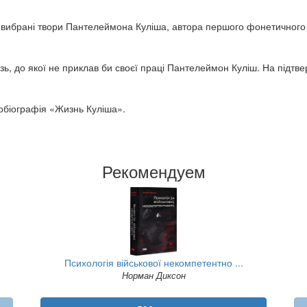
 вибрані твори Пантелеймона Куліша, автора першого фонетичного
лузь, до якої не приклав би своєї праці Пантелеймон Куліш. На підт
тобіографія «Жизнь Куліша».
Рекомендуем
Психологія військової некомпетентно ...
Норман Диксон