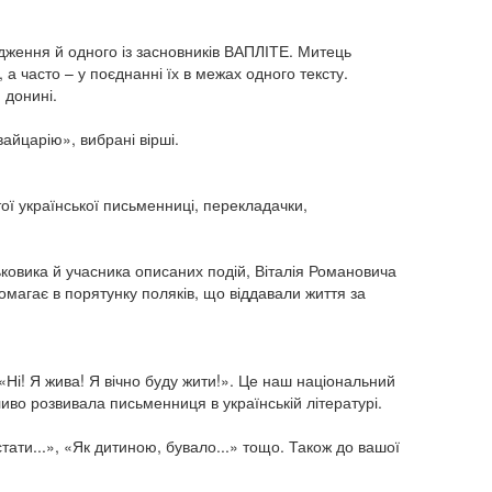
дження й одного із засновників ВАПЛІТЕ. Митець
ї, а часто – у поєднанні їх в межах одного тексту.
 донині.
айцарію», вибрані вірші.
ї української письменниці, перекладачки,
ьковика й учасника описаних подій, Віталія Романовича
помагає в порятунку поляків, що віддавали життя за
 «Ні! Я жива! Я вічно буду жити!». Це наш національний
иво розвивала письменниця в українській літературі.
ати...», «Як дитиною, бувало...» тощо. Також до вашої