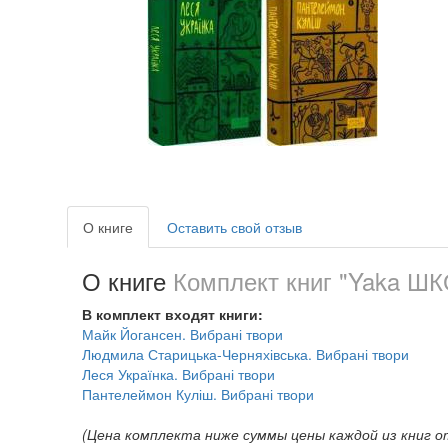
О книге
Оставить свой отзыв
О книге
Комплект книг "Yaka Ш
В комплект входят книги:
Майк Йогансен. Вибрані твори
Людмила Старицька-Черняхівська. Вибрані твори
Леся Українка. Вибрані твори
Пантелеймон Куліш. Вибрані твори
(Цена комплекта ниже суммы цены каждой из книг о