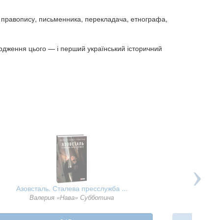
 правопису, письменника, перекладача, етнографа,
вердження цього — і перший український історичний
Азовсталь. Сталева пресслужба ...
Залізний
Валерия «Нава» Субботина