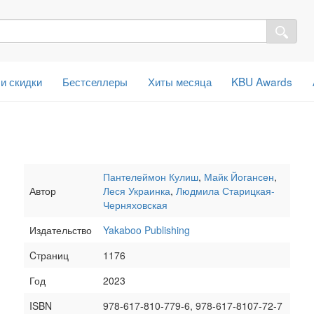
 и скидки
Бестселлеры
Хиты месяца
KBU Awards
Пантелеймон Кулиш
,
Майк Йогансен
,
Автор
Леся Украинка
,
Людмила Старицкая-
Черняховская
Издательство
Yakaboo Publishing
Cтраниц
1176
Год
2023
ISBN
978-617-810-779-6, 978-617-8107-72-7