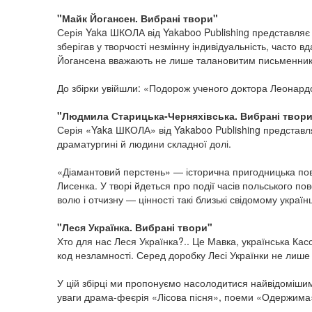
"Майк Йогансен. Вибрані твори"
Серія Yaka ШКОЛА від Yakaboo Publishing представляє 
зберігав у творчості незмінну індивідуальність, часто вд
Йогансена вважають не лише талановитим письменником
До збірки увійшли: «Подорож ученого доктора Леонардо
"Людмила Старицька-Черняхівська. Вибрані твор
Серія «Yaka ШКОЛА» від Yakaboo Publishing представля
драматургині й людини складної долі.
«Діамантовий перстень» — історична пригодницька повіс
Лисенка. У творі йдеться про події часів польського п
волю і отчизну — цінності такі близькі свідомому україн
"Леся Українка. Вибрані твори"
Хто для нас Леся Українка?.. Це Мавка, українська Кас
код незламності. Серед доробку Лесі Українки не лише 
У цій збірці ми пропонуємо насолодитися найвідомішими
уваги драма-феєрія «Лісова пісня», поеми «Одержима»