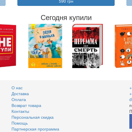
590 грн
Сегодня купили
О нас
+
Доставка
+
Оплата
d
Возврат товара
п
Контакты
П
Персональная скидка
Помощь
Партнерская программа