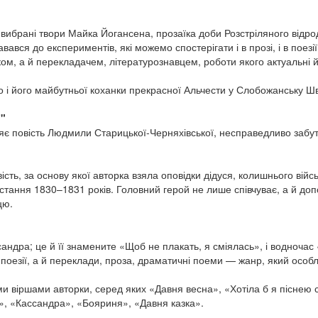
вибрані твори Майка Йогансена, прозаїка доби Розстріляного відро
авався до експериментів, які можемо спостерігати і в прозі, і в поезі
, а й перекладачем, літературознавцем, роботи якого актуальні й
 і його майбутньої коханки прекрасної Альчести у Слобожанську Шв
и"
є повість Людмили Старицької-Черняхівської, несправедливо забуто
ть, за основу якої авторка взяла оповідки дідуся, колишнього війс
овстання 1830–1831 років. Головний герой не лише співчуває, а й до
цю.
сандра; це й її знамените «Щоб не плакать, я сміялась», і водночас
поезії, а й переклади, проза, драматичні поеми — жанр, який особл
 віршами авторки, серед яких «Давня весна», «Хотіла б я піснею ст
, «Кассандра», «Бояриня», «Давня казка».