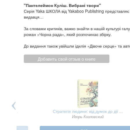
"Пантелеймон Куліш. Вибрані твори"
Серія Yaka ШКОЛА від Yakaboo Publishing представляє
видавця…
За словами критиків, важко знайти в нашій культурі га
роман «Чорна рада», який розпочинає збірку.
До видання також увійшли ідилія «Дівоче серце» та ав
Добавить свой отзыв о книге
 про б ...
Стратегія людини: від думок до дії ...
Игорь Козловский