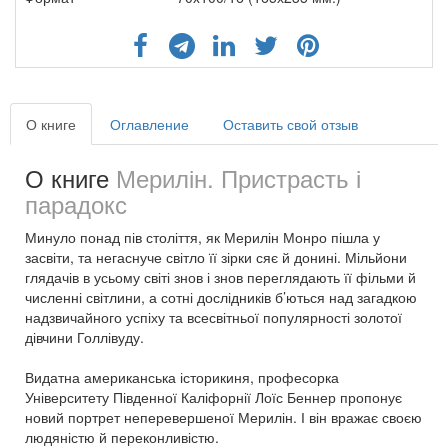
О книге
Оглавление
Оставить свой отзыв
О книге
Мерилін. Пристрасть і
парадокс
Минуло понад пів століття, як Мерилін Монро пішла у
засвіти, та негаснуче світло її зірки сяє й донині. Мільйони
глядачів в усьому світі знов і знов переглядають її фільми й
численні світлини, а сотні дослідників б’ються над загадкою
надзвичайного успіху та всесвітньої популярності золотої
дівчини Голлівуду.
Видатна американська історикиня, професорка
Університету Південної Каліфорнії Лоїс Беннер пропонує
новий портрет неперевершеної Мерилін. І він вражає своєю
людяністю й переконливістю.