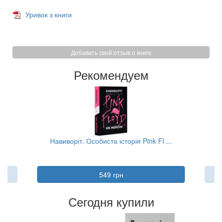
Уривок з книги
Добавить свой отзыв о книге
Рекомендуем
...
Навиворіт. Особиста історія Pink Fl ...
Ум
549 грн
Сегодня купили