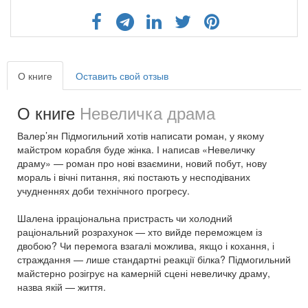
О книге
Оставить свой отзыв
О книге
Невеличка драма
Валер’ян Підмогильний хотів написати роман, у якому
майстром корабля буде жінка. І написав «Невеличку
драму» — роман про нові взаємини, новий побут, нову
мораль і вічні питання, які постають у несподіваних
учудненнях доби технічного прогресу.
Шалена ірраціональна пристрасть чи холодний
раціональний розрахунок — хто вийде переможцем із
двобою? Чи перемога взагалі можлива, якщо і кохання, і
страждання — лише стандартні реакції білка? Підмогильний
майстерно розігрує на камерній сцені невеличку драму,
назва якій — життя.