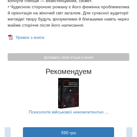
копнути глибше — екзистенційний, сюжет.
• Чудесною стороною роману є його фемінна проблематика
й орієнтація на жіночий світ загалом. Для сучасної аудиторії
метаідеї твору будуть зрозумілими й близькими навіть через
майже сторіччя після його написання.
Уривок з книги
Добавить свой отзыв о книге
Рекомендуем
..
Психологія військової некомпетентно ...
590 грн