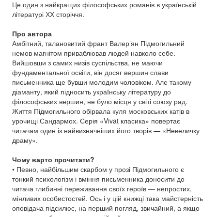
Це один з найкращих філософських романів в українській
літературі ХХ сторіччя.
Про автора
Амбітний, талановитий франт Валер’ян Підмогильний
немов магнітом приваблював людей навколо себе.
Вийшовши з самих низів суспільства, не маючи
фундаментальної освіти, він досяг вершин слави
письменника ще бувши молодим чоловіком. Але такому
діаманту, який підносить українську літературу до
філософських вершин, не було місця у світі союзу рад.
Життя Підмогильного обірвала куля московських катів в
урочищі Сандармох. Серія «Vivat класика» повертає
читачам один із найвизначніших його творів — «Невеличку
драму».
Чому варто прочитати?
• Певно, найбільшим скарбом у прозі Підмогильного є
тонкий психологізм і вміння письменника доносити до
читача глибинні переживання своїх героїв — непростих,
мінливих особистостей. Ось і у цій книжці така майстерність
оповідача підсилює, на перший погляд, звичайний, а якщо