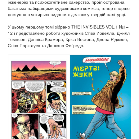
інженерію та психокогнітивне хакерство, проілюстрована
багатьма найкращими художниками коміксів, тепер вперше
доступна в чотирьох виданнях делюкс у твердій палітурці.
У цьому першому томі зібрано THE INVISIBLES VOL.1 №1–
12 і представлено роботи художників Стіва Йовелла, Джилл
Томпсон, Денніса Крамера, Кріса Вестона, Джона Ріджвея,
Стіва Паркгауса та Данкана Феґредо.