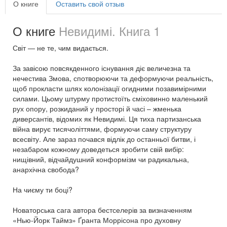
О книге
Оставить свой отзыв
О книге
Невидимі. Книга 1
Світ — не те, чим видається.
За завісою повсякденного існування діє величезна та
нечестива Змова, спотворюючи та деформуючи реальність,
щоб прокласти шлях колонізації огидними позавимірними
силами. Цьому штурму протистоїть сміховинно маленький
рух опору, розкиданий у просторі й часі – жменька
диверсантів, відомих як Невидимі. Ця тиха партизанська
війна вирує тисячоліттями, формуючи саму структуру
всесвіту. Але зараз почався відлік до останньої битви, і
незабаром кожному доведеться зробити свій вибір:
нищівний, відчайдушний конформізм чи радикальна,
анархічна свобода?
На чиєму ти боці?
Новаторська сага автора бестселерів за визначенням
«Нью-Йорк Таймз» Ґранта Моррісона про духовну