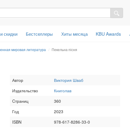
 и скидки
Бестселлеры
Хиты месяца
KBU Awards
енная мировая литература
Пекельна пісня
Автор
Виктория Шваб
Издательство
Книголав
Cтраниц
360
Год
2023
ISBN
978-617-8286-33-0