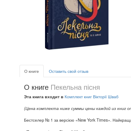
О книге
Оставить свой отзыв
О книге
Пекельна пісня
Эта книга входит в
Комплект книг Вікторії Шваб
(Цена комплекта ниже суммы цены каждой из книг о
Бестселер № 1 за версією «New York Times». Найкраща