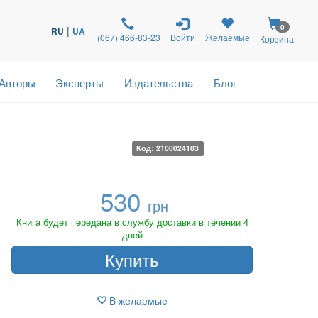
0
|
RU
UA
(067) 466-83-23
Войти
Желаемые
Корзина
Авторы
Эксперты
Издательства
Блог
Код: 2100024103
530
грн
Книга будет передана в службу доставки в течении 4
дней
Купить
В желаемые