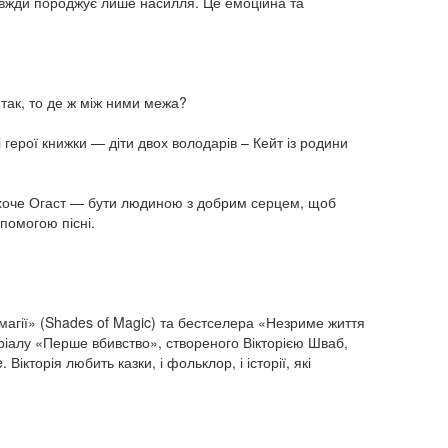
завжди породжує лише насилля. Це емоційна та
 так, то де ж між ними межа?
герої книжки — діти двох володарів – Кейт із родини
го хоче Огаст — бути людиною з добрим серцем, щоб
опомогою пісні.
магії» (Shades of Magic) та бестселера «Незриме життя
ріалу «Перше вбивство», створеного Вікторією Шваб,
ікторія любить казки, і фольклор, і історії, які