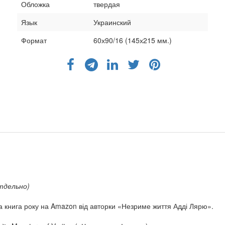
Обложка
твердая
Язык
Украинский
Формат
60х90/16 (145х215 мм.)
тдельно)
 книга року на Amazon від авторки «Незриме життя Адді Лярю».