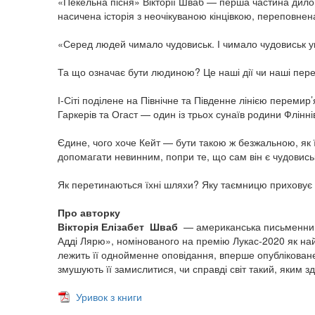
«Пекельна пісня» Вікторії Шваб — перша частина дилог
насичена історія з неочікуваною кінцівкою, переповне
«Серед людей чимало чудовиськ. І чимало чудовиськ 
Та що означає бути людиною? Це наші дії чи наші пере
І-Сіті поділене на Північне та Південне лінією переми
Гаркерів та Огаст — один із трьох сунаїв родини Флінні
Єдине, чого хоче Кейт — бути такою ж безжальною, як 
допомагати невинним, попри те, що сам він є чудовись
Як перетинаються їхні шляхи? Яку таємницю приховує О
Про авторку
Вікторія Елізабет Шваб
— американська письменниця.
Адді Лярю», номінованого на премію Лукас-2020 як на
лежить її однойменне оповідання, вперше опубліковане 20
змушують її замислитися, чи справді світ такий, яким з
Уривок з книги