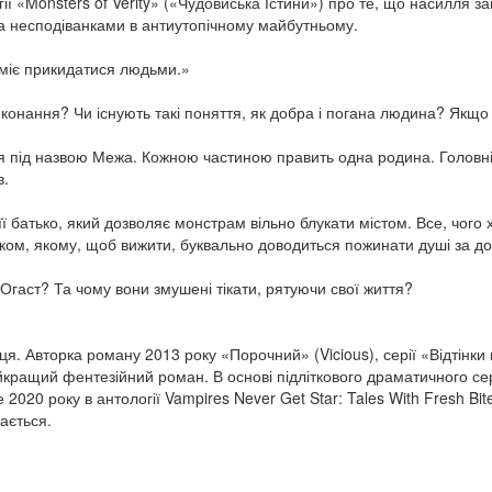
ії «Monsters of Verity» («Чудовиська Істини») про те, що насилля 
на несподіванками в антиутопічному майбутньому.
уміє прикидатися людьми.»
конання? Чи існують такі поняття, як добра і погана людина? Якщо
р’я під назвою Межа. Кожною частиною править одна родина. Головні 
в.
її батько, який дозволяє монстрам вільно блукати містом. Все, чо
ком, якому, щоб вижити, буквально доводиться пожинати душі за д
гаст? Та чому вони змушені тікати, рятуючи свої життя?
 Авторка роману 2013 року «Порочний» (Vicious), серії «Відтінки 
йкращий фентезійний роман. В основі підліткового драматичного се
20 року в антології Vampires Never Get Star: Tales With Fresh Bite. В
дається.