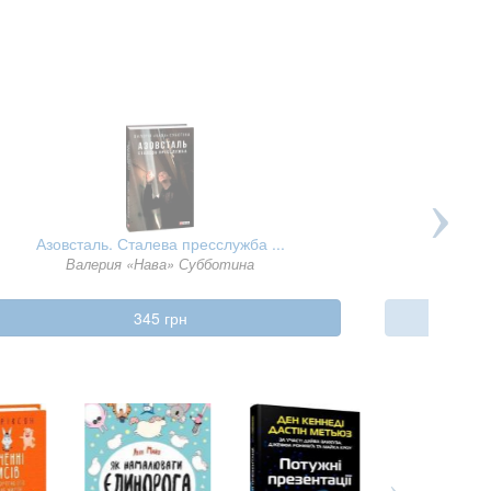
Азовсталь. Сталева пресслужба ...
Залізний
Валерия «Нава» Субботина
345 грн