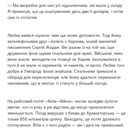
— Ми вигребли для них усі підсклянники, які мали у поїзді.
Я прикинув, що це коштуватиме десь двісті доларів, і потім
сам їх оплатив.
Любка взявся шукати, чим ще може допомогти. Тоді йому
зателефонував друг і колега з Харкова, інший іменитий
письменник Сергій Жадан. Він разом із на той час іще
дружиною Ірою шукав спальники для армії. Військові, яких
вони знали, виходили на позиції за Харків, окопувалися в
полі й не мали ні кариматів, ні наметів, ні касок. Любка того
добра в Ужгороді трохи знайшов. Спальники тримали в
облраді для переселенців, але йому вдалося переконати
чиновників, що в окопах ті стануть у більшій нагоді.
На рейсовий потяг «Київ—Війна» часом заледве купити
квитки, хоч із року в рік відстань до місця призначення
зменшується. Поїзд вирушає з Києва до Краматорська — це
тільки 650 кілометрів шляху. Виходить, це потяг далекого
сполучення. Втім є з чого радіти — він і далі не приміський.