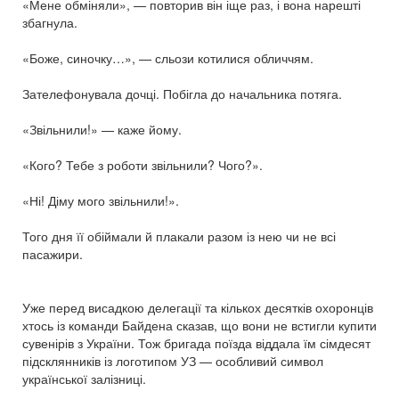
«Мене обміняли», — повторив він іще раз, і вона нарешті
збагнула.
«Боже, синочку…», — сльози котилися обличчям.
Зателефонувала дочці. Побігла до начальника потяга.
«Звільнили!» — каже йому.
«Кого? Тебе з роботи звільнили? Чого?».
«Ні! Діму мого звільнили!».
Того дня її обіймали й плакали разом із нею чи не всі
пасажири.
Уже перед висадкою делегації та кількох десятків охоронців
хтось із команди Байдена сказав, що вони не встигли купити
сувенірів з України. Тож бригада поїзда віддала їм сімдесят
підсклянників із логотипом УЗ — особливий символ
української залізниці.