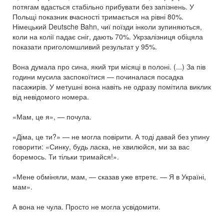
потягам вдасться стабільно прибувати без запізнень. У
Польщі показник вчасності тримається на рівні 80%.
Німецький Deutsche Bahn, чиї поїзди інколи зупиняються,
коли на колії падає сніг, дають 70%. Укрзалізниця обіцяла
показати приголомшливий результат у 95%.
Вона думала про сина, який три місяці в полоні. (...) За пів
години мусила заспокоїтися — починалася посадка
пасажирів. У метушні вона навіть не одразу помітила виклик
від невідомого номера.
«Мам, це я», — почула.
«Діма, це ти?» — не могла повірити. А тоді давай без упину
говорити: «Синку, будь ласка, не хвилюйся, ми за вас
боремось. Ти тільки тримайся!».
«Мене обміняли, мам, — сказав уже втретє. — Я в Україні,
мам».
А вона не чула. Просто не могла усвідомити.