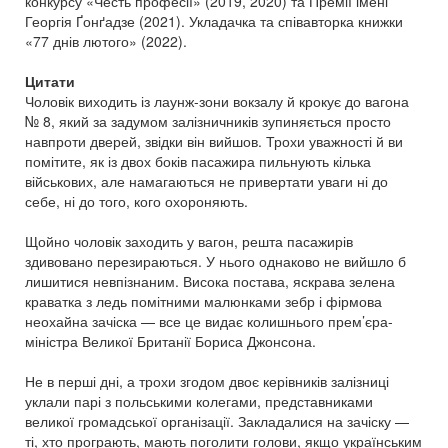
конкурсу «Честь професії» (2019, 2020) та Премії імені
Георгія Ґонґадзе (2021). Укладачка та співавторка книжки
«77 днів лютого» (2022).
Цитати
Чоловік виходить із лаунж-зони вокзалу й крокує до вагона
№ 8, який за задумом залізничників зупиняється просто
навпроти дверей, звідки він вийшов. Трохи уважності й ви
помітите, як із двох боків пасажира пильнують кілька
військових, але намагаються не привертати уваги ні до
себе, ні до того, кого охороняють.
Щойно чоловік заходить у вагон, решта пасажирів
здивовано перезираються. У нього однаково не вийшло б
лишитися невпізнаним. Висока постава, яскрава зелена
краватка з ледь помітними малюнками зебр і фірмова
неохайна зачіска — все це видає колишнього прем’єра-
міністра Великої Британії Бориса Джонсона.
Не в перші дні, а трохи згодом двоє керівників залізниці
уклали парі з польськими колегами, представниками
великої громадської організації. Закладалися на зачіску —
ті, хто програють, мають поголити голови, якщо українським