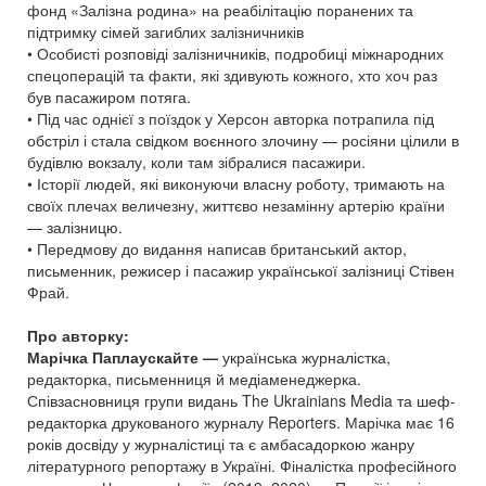
фонд «Залізна родина» на реабілітацію поранених та
підтримку сімей загиблих залізничників
• Особисті розповіді залізничників, подробиці міжнародних
спецоперацій та факти, які здивують кожного, хто хоч раз
був пасажиром потяга.
• Під час однієї з поїздок у Херсон авторка потрапила під
обстріл і стала свідком воєнного злочину — росіяни цілили в
будівлю вокзалу, коли там зібралися пасажири.
• Історії людей, які виконуючи власну роботу, тримають на
своїх плечах величезну, життєво незамінну артерію країни
— залізницю.
• Передмову до видання написав британський актор,
письменник, режисер і пасажир української залізниці Стівен
Фрай.
Про авторку:
Марічка Паплаускайте —
українська журналістка,
редакторка, письменниця й медіаменеджерка.
Співзасновниця групи видань The Ukrainians Media та шеф-
редакторка друкованого журналу Reporters. Марічка має 16
років досвіду у журналістиці та є амбасадоркою жанру
літературного репортажу в Україні. Фіналістка професійного