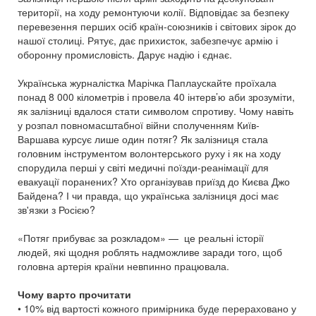
території, на ходу ремонтуючи колії. Відповідає за безпеку
перевезення перших осіб країн-союзників і світових зірок до
нашої столиці. Рятує, дає прихисток, забезпечує армію і
оборонну промисловість. Дарує надію і єднає.
Українська журналістка Марічка Паплаускайте проїхала
понад 8 000 кілометрів і провела 40 інтерв’ю аби зрозуміти,
як залізниці вдалося стати символом спротиву. Чому навіть
у розпал повномасштабної війни сполученням Київ-
Варшава курсує лише один потяг? Як залізниця стала
головним інструментом волонтерського руху і як на ходу
спорудила перші у світі медичні поїзди-реанімації для
евакуації поранених? Хто організував приїзд до Києва Джо
Байдена? І чи правда, що українська залізниця досі має
зв'язки з Росією?
«Потяг прибуває за розкладом» — це реальні історії
людей, які щодня роблять надможливе заради того, щоб
головна артерія країни невпинно працювала.
Чому варто прочитати
• 10% від вартості кожного примірника буде перераховано у