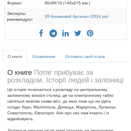
Формат
60х90/16 (145х215 мм.)
Эксперты
XII Книжковий Арсенал (2024 рік)
рекомендуют
О книге
Оглавление
Оставить свой отзыв
О книге
Потяг прибуває за
розкладом. Історії людей і залізниці
Ця історія починається з розкладу на центральному
залізничому вокзалі столиці, де на електронному табло
світяться жовтим назви міст, до яких поки що не їдять
поїзди: Керч, Мелітополь, Донецьк, Маріуполь, Луганськ,
Севастополь, Євпаторія. Але про них памʼятають і їх
відвойовують.
Залізниця першою після армії заходить на деокуповані