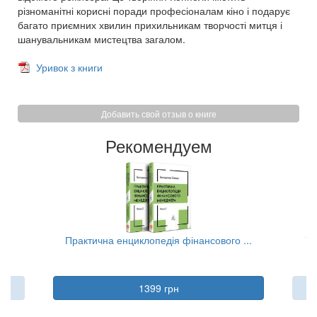
різноманітні корисні поради професіоналам кіно і подарує
багато приємних хвилин прихильникам творчості митця і
шанувальникам мистецтва загалом.
Уривок з книги
Добавить свой отзыв о книге
Рекомендуем
..
Практична енциклопедія фінансового ...
Та
1399 грн