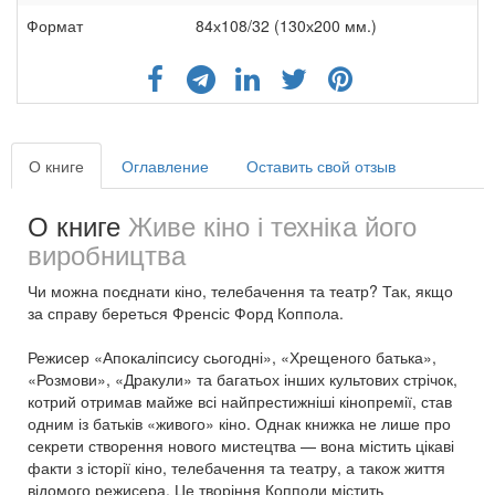
Формат
84х108/32 (130х200 мм.)
О книге
Оглавление
Оставить свой отзыв
О книге
Живе кіно і техніка його
виробництва
Чи можна поєднати кіно, телебачення та театр? Так, якщо
за справу береться Френсіс Форд Коппола.
Режисер «Апокаліпсису сьогодні», «Хрещеного батька»,
«Розмови», «Дракули» та багатьох інших культових стрічок,
котрий отримав майже всі найпрестижніші кінопремії, став
одним із батьків «живого» кіно. Однак книжка не лише про
секрети створення нового мистецтва — вона містить цікаві
факти з історії кіно, телебачення та театру, а також життя
відомого режисера. Це творіння Копполи містить