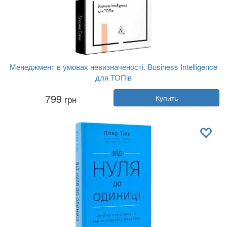
Менеджмент в умовах невизначеності. Business Intelligence
для ТОПів
Автор:
Владимир Савчук
799
грн
Купить
Год:
2024
Издательство:
Лабораторія
Обложка:
твердая
Язык:
Украинский