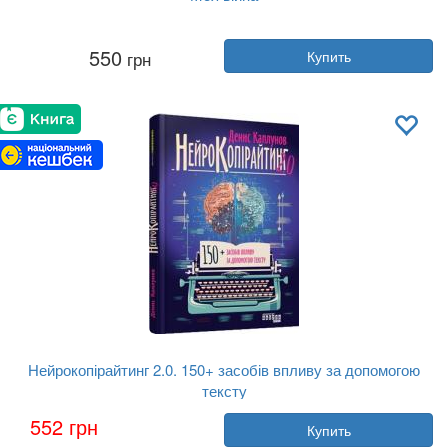
Автор:
Валерий Залужный
550
грн
Купить
Год:
2025
Издательство:
Вавилонська біблі...
Обложка:
твердая
Язык:
Украинский
Нейрокопірайтинг 2.0. 150+ засобів впливу за допомогою
тексту
Автор:
Денис Каплунов
552 грн
Купить
Год:
2023