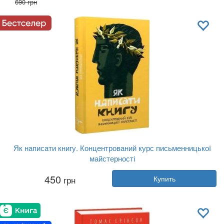
690 грн
Издательство:
Фабула
Обложка:
твердая
Язык:
Украинский
Як написати книгу. Концентрований курс письменницької
майстерності
Автор:
Коллектив авторов
450
грн
Купить
Год:
2025
Издательство:
Stretovych
Обложка:
твердая
Язык:
Украинский