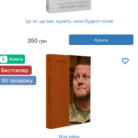
Це те, що вас зцілить, коли будете готові
Автор:
Брианна Уист
350
грн
Купить
Год:
2024
Издательство:
BookChef
Обложка:
твердая
Язык:
Украинский
Моя війна