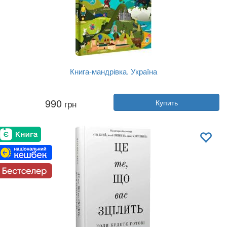
Книга-мандрівка. Україна
Автор:
Ирина Тараненко, Любовь Сем...
990
грн
Купить
Год:
2018
Издательство:
Книголав
Обложка:
твердая
Язык:
Украинский