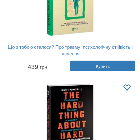
Що з тобою сталося? Про травму, психологічну стійкість і
зцілення
Автор:
Опра Уинфри, Брюс Перри
439
грн
Купить
Год:
2023
Издательство:
Vivat
Обложка:
твердая
Язык:
Украинский