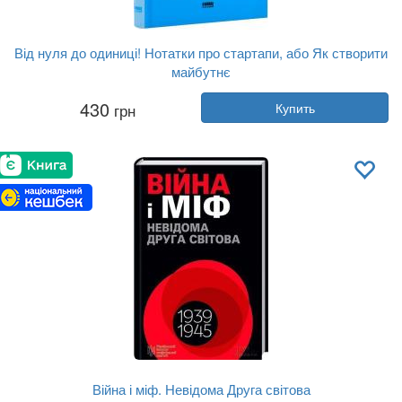
Від нуля до одиниці! Нотатки про стартапи, або Як створити
майбутнє
Автор:
Питер Тиль
430
грн
Купить
Год:
2023
Издательство:
Наш Формат
Обложка:
твердая
Язык:
Украинский
Війна і міф. Невідома Друга світова