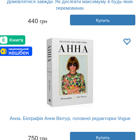
Домовлятися завжди. Як досягати максимуму в будь-яких
перемовинах
Автор:
Гэвин Кеннеди
440
грн
Купить
Год:
2025
Издательство:
Клуб Семейного До...
Обложка:
твердая
Язык:
Украинский
Анна. Біографія Анни Вінтур, головної редакторки Vogue
Автор:
Эми Оделл
750
грн
Купить
Год:
2023