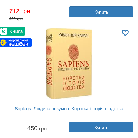
Автор:
Эндрю Мортон
712 грн
Купить
Год:
2024
890 грн
Издательство:
Фабула
Обложка:
твердая
Язык:
Украинский
Sapiens: Людина розумна. Коротка історія людства
Автор:
Юваль Ной Харари
450
грн
Купить
Год:
2024
Издательство:
BookChef