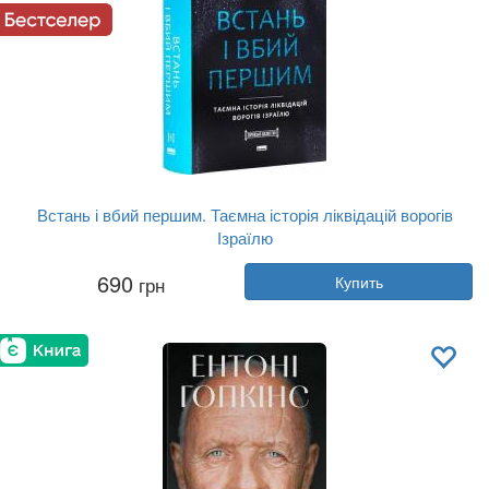
Встань і вбий першим. Таємна історія ліквідацій ворогів
Ізраїлю
Автор:
Ронен Бергман
690
грн
Купить
Год:
2025
Издательство:
Наш Формат
Обложка:
твердая
Язык:
Украинский