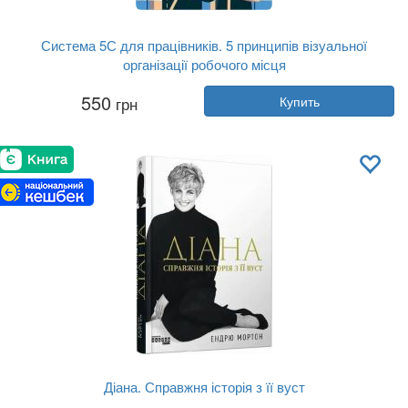
Система 5С для працівників. 5 принципів візуальної
організації робочого місця
Автор:
Хироюки Хирано
550
грн
Купить
Год:
2025
Издательство:
Lean Institute Uk...
Обложка:
мягкая
Язык:
Украинский
Діана. Справжня історія з її вуст