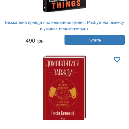
Безжальна правда про нещадний бізнес. Розбудова бізнесу
в умовах невизначеності
Автор:
Бен Хоровиц
490
грн
Купить
Год:
2025
Издательство:
Наш Формат
Обложка:
твердая
Язык:
Украинский