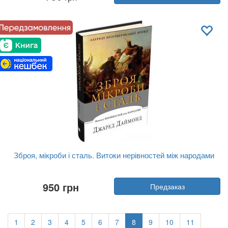
Издательство:
Yakaboo Publishing
Обложка:
твердая
Язык:
Украинский
Зброя, мікроби і сталь. Витоки нерівностей між народами
Автор:
Джаред Даймонд
950 грн
Предзаказ
Год:
2025
Издательство:
Stone Publishing
Обложка:
твердая
Язык:
Украинский
1
2
3
4
5
6
7
8
9
10
11