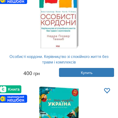
Особисті кордони. Керівництво зі спокійного життя без
травм і комплексів
Автор:
Недра Гловер Тавваб
400
грн
Купить
Год:
2023
Издательство:
Клуб Семейного До...
Обложка:
твердая
Язык:
Украинский