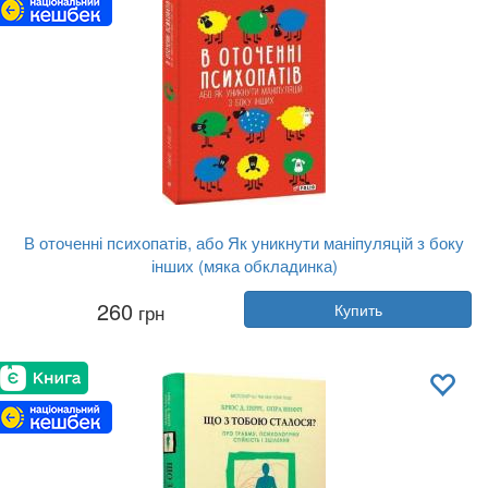
В оточенні психопатів, або Як уникнути маніпуляцій з боку
інших (мяка обкладинка)
Автор:
Томас Эриксон
260
грн
Купить
Год:
2020
Издательство:
Фолио
Обложка:
мягкая
Язык:
Украинский