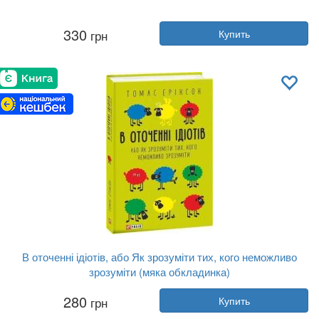
Автор:
Владимир Вятрович
330
грн
Купить
Год:
2021
Издательство:
Клуб Семейного До...
Обложка:
твердая
Язык:
Украинский
В оточенні ідіотів, або Як зрозуміти тих, кого неможливо
зрозуміти (мяка обкладинка)
Автор:
Томас Эриксон
280
грн
Купить
Год:
2020
Издательство:
Фолио