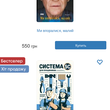
Ми впоралися, малий
Автор:
Энтони Хопкинс
550
грн
Купить
Год:
2025
Издательство:
Наш Формат
Обложка:
твердая
Язык:
Украинский