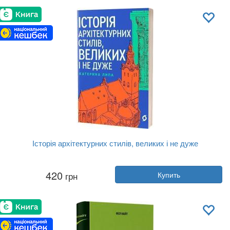
Обложка:
твердая
Язык:
Украинский
Історія архітектурних стилів, великих і не дуже
Автор:
Екатерина Липа
420
грн
Купить
Год:
2024
Издательство:
Віхола
Обложка:
мягкая
Язык:
Украинский