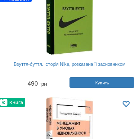
Взуття-буття. Історія Nike, розказана її засновником
Автор:
Фил Найт
490
грн
Купить
Год:
2022
Издательство:
Наш Формат
Обложка:
твердая
Язык:
Украинский