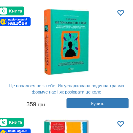
Обложка:
мягкая
Язык:
Украинский
Це почалося не з тебе. Як успадкована родинна травма
формує нас і як розірвати це коло
Автор:
Марк Уолинн
359
грн
Купить
Год:
2023
Издательство:
Vivat
Обложка:
твердая
Язык:
Украинский