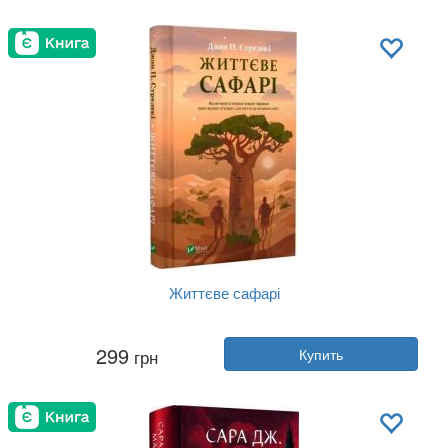
Обложка:
мягкая
Язык:
Украинский
Життєве сафарі
Автор:
Джон Стрелеки
299
грн
Купить
Год:
2025
Издательство:
Vivat
Обложка:
твердая
Язык:
Украинский