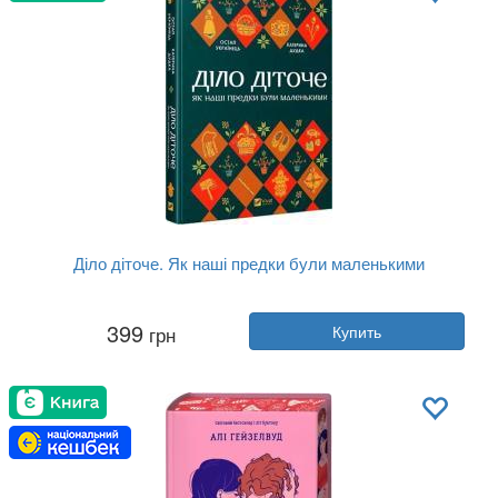
Діло діточе. Як наші предки були маленькими
Автор:
Остап Украинец, Екатерина Д...
399
грн
Купить
Год:
2025
Издательство:
Vivat
Обложка:
твердая
Язык:
Украинский