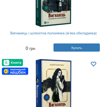
Вигнанець і шляхетна полонянка (м’яка обкладинка)
Автор:
Андрей Кокотюха
0
грн
Купить
Год:
2025
Издательство:
Vivat
Обложка:
мягкая
Язык:
Украинский