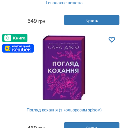
І спалахне пожежа
Автор:
Ханна Грейc
649
грн
Купить
Год:
2025
Издательство:
Vivat
Обложка:
твердая
Язык:
Украинский
Погляд кохання (з кольоровим зрізом)
Автор:
Сара Джио
469
грн
Купить