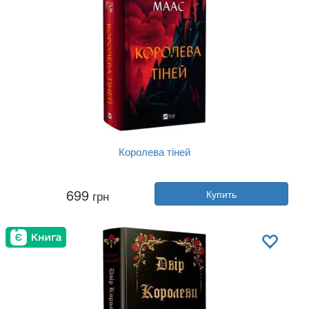
Королева тіней
Автор:
Сара Маас
699
грн
Купить
Год:
2025
Издательство:
Vivat
Обложка:
твердая
Язык:
Украинский