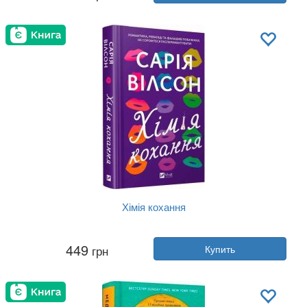
Издательство:
Vivat
Обложка:
твердая
Язык:
Украинский
Хімія кохання
Автор:
Сария Уилсон
449
грн
Купить
Год:
2025
Издательство:
Vivat
Обложка:
твердая
Язык:
Украинский