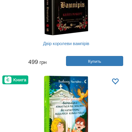
Двір королеви вампірів
Автор:
Кейти Роберт
499
грн
Купить
Год:
2025
Издательство:
Vivat
Обложка:
твердая
Язык:
Украинский