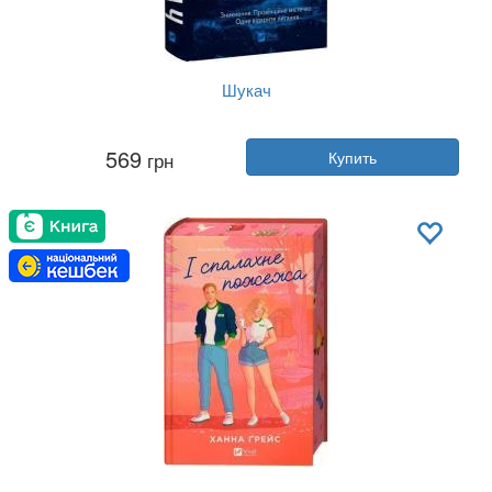
Шукач
Автор:
Тана Френч
569
грн
Купить
Год:
2025
Издательство:
Vivat
Обложка:
твердая
Язык:
Украинский