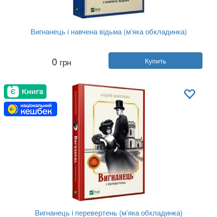
Вигнанець і навчена відьма (м’яка обкладинка)
Автор:
Андрей Кокотюха
0
грн
Купить
Год:
2025
Издательство:
Vivat
Обложка:
мягкая
Язык:
Украинский
Вигнанець і перевертень (м’яка обкладинка)