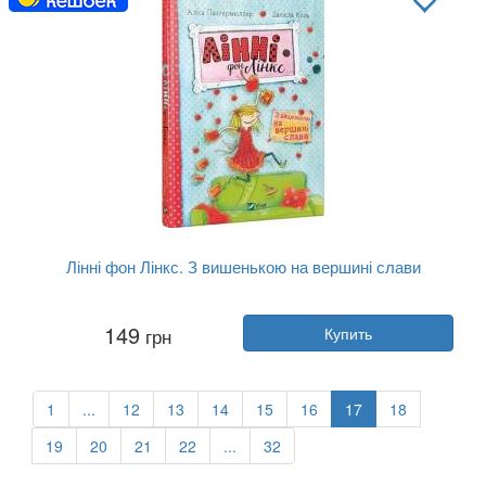
Лінні фон Лінкс. З вишенькою на вершині слави
Автор:
Алиса Пантермюллер
149
грн
Купить
Год:
2019
Издательство:
Vivat
Обложка:
твердая
Язык:
Украинский
1
...
12
13
14
15
16
17
18
19
20
21
22
...
32