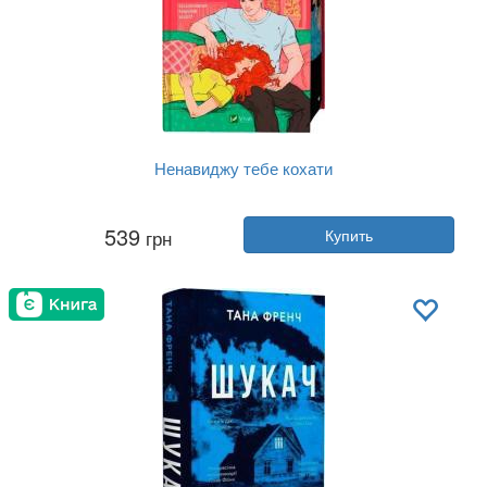
Ненавиджу тебе кохати
Автор:
Али Хейзелвуд
539
грн
Купить
Год:
2025
Издательство:
Vivat
Обложка:
твердая
Язык:
Украинский