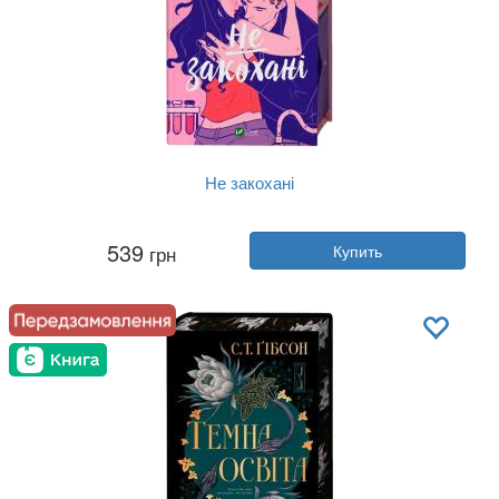
Не закохані
Автор:
Али Хейзелвуд
539
грн
Купить
Год:
2026
Издательство:
Vivat
Обложка:
твердая
Язык:
Украинский