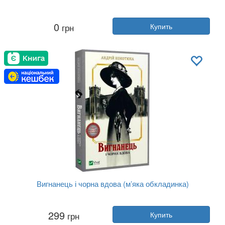
Автор:
Андрей Кокотюха
0
грн
Купить
Год:
2025
Издательство:
Vivat
Обложка:
мягкая
Язык:
Украинский
Вигнанець і чорна вдова (м’яка обкладинка)
Автор:
Андрей Кокотюха
299
грн
Купить
Год:
2025
Издательство:
Vivat