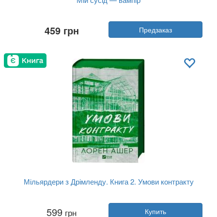
Автор:
Дженна Левин
459 грн
Предзаказ
Год:
2025
Издательство:
Vivat
Обложка:
твердая
Язык:
Украинский
Мільярдери з Дрімленду. Книга 2. Умови контракту
Автор:
Лорен Ашер
599
грн
Купить
Год:
2025