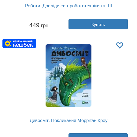
Роботи. Досліди світ робототехніки та ШІ
Автор:
Хенни Адмони
449
грн
Купить
Год:
2026
Издательство:
Vivat
Обложка:
твердая
Язык:
Украинский
Дивосміт. Покликання Морріґан Кроу
Автор:
Джессика Таунсенд