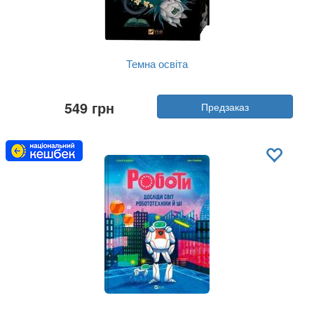
Темна освіта
Автор:
С. Т. Гибсон
549 грн
Предзаказ
Год:
2026
Издательство:
Vivat
Обложка:
твердая
Язык:
Украинский