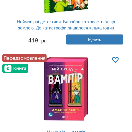
Неймовірні детективи. Барабашка ховається під
землею. До катастрофи лишалося кілька годин
Автор:
Всеволод Нестайко
419
грн
Купить
Год:
2025
Издательство:
Vivat
Обложка:
твердая
Язык:
Украинский
Мій сусід — вампір