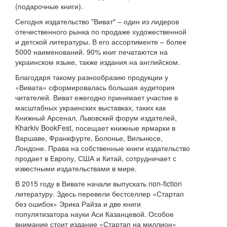
(подарочные книги).
Сегодня издательство "Виват" – один из лидеров
отечественного рынка по продаже художественной
и детской литературы. В его ассортименте – более
5000 наименований. 90% книг печатаются на
украинском языке, также издания на английском.
Благодаря такому разнообразию продукции у
«Вивата» сформировалась большая аудитория
читателей. Виват ежегодно принимает участие в
масштабных украинских выставках, таких как
Книжный Арсенал, Львовский форум издателей,
Kharkiv BookFest, посещает книжные ярмарки в
Варшаве, Франкфурте, Болонье, Вильнюсе,
Лондоне. Права на собственные книги издательство
продает в Европу, США и Китай, сотрудничает с
известными издательствами в мире.
В 2015 году в Вивате начали выпускать non-fiction
литературу. Здесь перевели бестселлер «Стартап
без ошибок» Эрика Райза и две книги
популятизатора науки Аси Казанцевой. Особое
внимание стоит издание «Стартап на миллион»