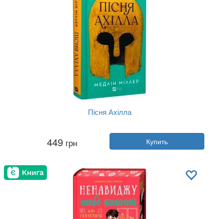
Пісня Ахілла
Автор:
Мэдлин Миллер
449
грн
Купить
Год:
2025
Издательство:
Vivat
Обложка:
твердая
Язык:
Украинский