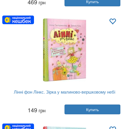
469
грн
Купить
Год:
2020
Издательство:
Vivat
Обложка:
твердая
Язык:
Украинский
Лінні фон Лінкс. Зірка у малиново-вершковому небі
Автор:
Алиса Пантермюллер
149
грн
Купить
Год:
2019
Издательство:
Vivat
Обложка:
твердая
Язык:
Украинский