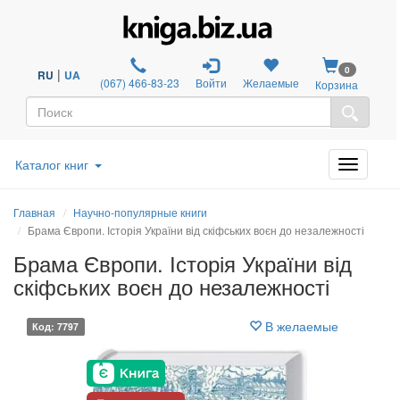
0
|
RU
UA
(067) 466-83-23
Войти
Желаемые
Корзина
Каталог книг
Главная
Научно-популярные книги
Брама Європи. Історія України від скіфських воєн до незалежності
Брама Європи. Історія України від
скіфських воєн до незалежності
В желаемые
Код: 7797