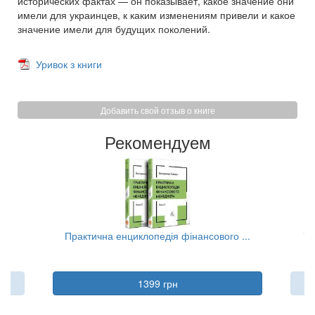
исторических фактах — он показывает, какое значение они
имели для украинцев, к каким изменениям привели и какое
значение имели для будущих поколений.
Уривок з книги
Добавить свой отзыв о книге
Рекомендуем
..
Практична енциклопедія фінансового ...
Та
1399 грн