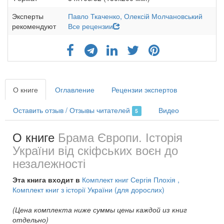
Эксперты
Павло Ткаченко,
Олексій Молчановський
рекомендуют
Все рецензии
О книге
Оглавление
Рецензии экспертов
Оставить отзыв / Отзывы читателей
Видео
5
О книге
Брама Європи. Історія
України від скіфських воєн до
незалежності
Эта книга входит в
Комплект книг Сергія Плохія
,
Комплект книг з історії України (для дорослих)
(Цена комплекта ниже суммы цены каждой из книг
отдельно)