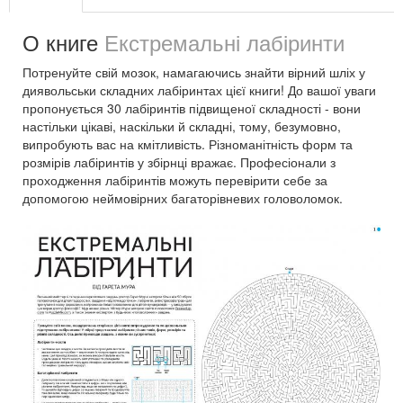
О книге
Екстремальні лабіринти
Потренуйте свій мозок, намагаючись знайти вірний шліх у
диявольськи складних лабіринтах цієї книги! До вашої уваги
пропонується 30 лабіринтів підвищеної складності - вони
настільки цікаві, наскільки й складні, тому, безумовно,
випробують вас на кмітливість. Різноманітність форм та
розмірів лабіринтів у збірнці вражає. Професіонали з
проходження лабіринтів можуть перевірити себе за
допомогою неймовірних багаторівневих головоломок.