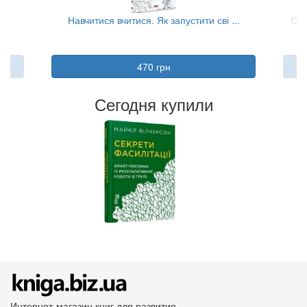
...
Навчитися вчитися. Як запустити сві ...
Суп
470 грн
Сегодня купили
Интернет-магазин книг для развития