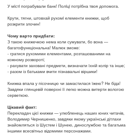
У мiстi пограбували банк! Полiцi потрiбна твоя допомога.
Крути, тягни, штовхай рухомi елементи книжки, щоб
розкрити злочин!
Чому варто придбати:
З такою книжечкою нема коли сумувати, бо вона —
багатофункціональна! Малюк зможе:
- гратися рухомими елементами, розташованими на
кожному розвороті;
- рахувати заховані предмети, визначати їхній колір та інше;
- разом із батьками вчити пізнавальні віршики!
Книжка впала у пісочницю чи замастилася їжею? Не біда!
Завдяки глянцевій поверхні її легко можна витерти вологою
серветкою.
Цікавий факт:
Перекладач цієї книжки — улюбленець наших юних читачів,
Володимир Чернишенко, завдяки якому українські дітлахи
знайомляться із Шустем і Шунею, динослужбою та багатьма
іншими всесвітньо відомими персонажами.