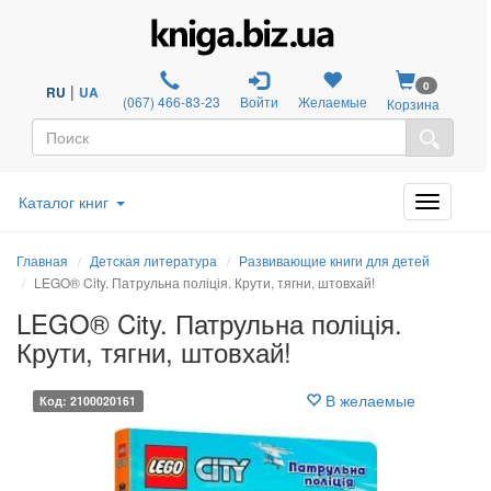
0
|
RU
UA
(067) 466-83-23
Войти
Желаемые
Корзина
Каталог книг
Главная
Детская литература
Развивающие книги для детей
LEGO® City. Патрульна поліція. Крути, тягни, штовхай!
LEGO® City. Патрульна поліція.
Крути, тягни, штовхай!
В желаемые
Код: 2100020161