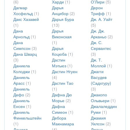
(6)
Харди
(1)
О'Лири
(5)
Дагмар
Дарья
Дерон
Хосфельд
(1)
Анцибор
(2)
Трифф
(1)
Дакс Хазавей
Дарья Бура
Дж. А. Уайт
(1)
(13)
(5)
Дана
Дарья
Дж. Дж.
Арнольд
(1)
Виконская
Арканьо
(2)
Дана
(1)
Дж. С.
Симпсон
(3)
Дарья
Сервантес
Дана Шварц
Коцюба
(1)
(3)
(3)
Дастин
Дж. Т.
Даниела
Мэтьюз
(1)
Моллой
(1)
Колоджи
(1)
Дастин Нгуен
Джагги
Даниель
(4)
Васудев
Арасс
(1)
Дастин Тао
(Садхгуру)
Даниель
(1)
(3)
Дефо
(2)
Дафна Дю
Джакопо
Даниель
Морье
(2)
Ольвьери
(1)
Енсен
(1)
Дафна
Джалаледдин
Даниель
Симеон
(1)
Руми
(1)
Финкельштейн
Дебора
Джамия
(1)
Макнамара
Уилсон
(2)
Даниил
(4)
Джана