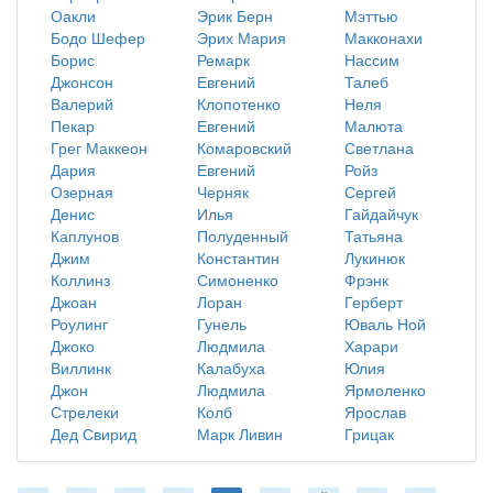
Оакли
Эрик Берн
Мэттью
Бодо Шефер
Эрих Мария
Макконахи
Борис
Ремарк
Нассим
Джонсон
Евгений
Талеб
Валерий
Клопотенко
Неля
Пекар
Евгений
Малюта
Грег Маккеон
Комаровский
Светлана
Дария
Евгений
Ройз
Озерная
Черняк
Сергей
Денис
Илья
Гайдайчук
Каплунов
Полуденный
Татьяна
Джим
Константин
Лукинюк
Коллинз
Симоненко
Фрэнк
Джоан
Лоран
Герберт
Роулинг
Гунель
Юваль Ной
Джоко
Людмила
Харари
Виллинк
Калабуха
Юлия
Джон
Людмила
Ярмоленко
Стрелеки
Колб
Ярослав
Дед Свирид
Марк Ливин
Грицак