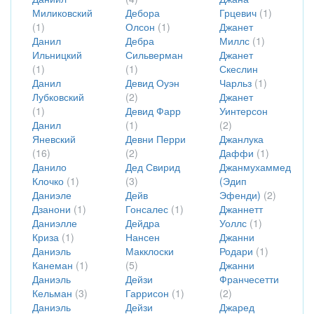
Миликовский
Дебора
Грцевич
(1)
(1)
Олсон
(1)
Джанет
Данил
Дебра
Миллс
(1)
Ильницкий
Сильверман
Джанет
(1)
(1)
Скеслин
Данил
Девид Оуэн
Чарльз
(1)
Лубковский
(2)
Джанет
(1)
Девид Фарр
Уинтерсон
Данил
(1)
(2)
Яневский
Девни Перри
Джанлука
(16)
(2)
Даффи
(1)
Данило
Дед Свирид
Джанмухаммед
Клочко
(1)
(3)
(Эдип
Даниэле
Дейв
Эфенди)
(2)
Дзанони
(1)
Гонсалес
(1)
Джаннетт
Даниэлле
Дейдра
Уоллс
(1)
Криза
(1)
Нансен
Джанни
Даниэль
Макклоски
Родари
(1)
Канеман
(1)
(5)
Джанни
Даниэль
Дейзи
Франчесетти
Кельман
(3)
Гаррисон
(1)
(2)
Даниэль
Дейзи
Джаред