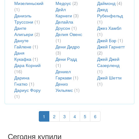
Мизелиньский
Медоус
(2)
Даймонд
(4)
(1)
Дейл
Джед
Даниэль
Карнеги
(3)
Рубенфельд
Труссони
(1)
Делайла
(1)
Данте
Доусон
(1)
Джез Хамбл
Алигьери
(2)
Делия Овенс
(1)
Дануте
(1)
Джей Бэр
(1)
Гайлене
(1)
Дени Дидро
Джей Гарнетт
Даня
(3)
(2)
Кукафка
(1)
Дени Рэдд
Джей Джей
Дара Корний
(1)
Сазерленд
(16)
Дениел
(1)
Дарина
Гаркави
(1)
Джей Шетти
Гнатко
(1)
Дениз
(1)
Дариус Фору
Уильямс
(1)
(1)
1
2
3
4
5
6
Сегодня купили