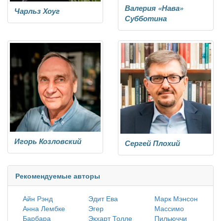
Валерия «Нава»
Чарльз Хоуг
Субботина
Игорь Козловский
Сергей Плохий
Рекомендуемые авторы
Айн Рэнд
Эдит Ева
Марк Мэнсон
Анна Лембке
Эгер
Массимо
Барбара
Экхарт Толле
Пильюччи