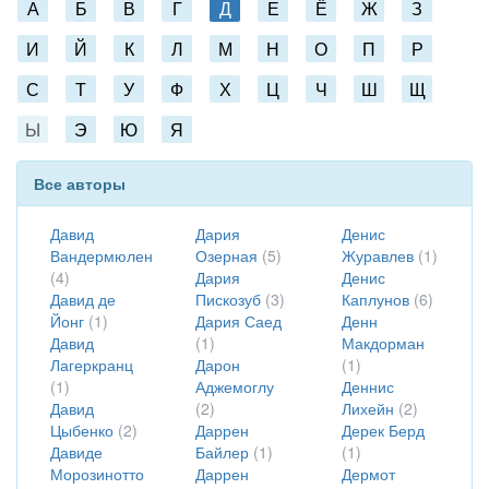
А
Б
В
Г
Д
Е
Ё
Ж
З
И
Й
К
Л
М
Н
О
П
Р
С
Т
У
Ф
Х
Ц
Ч
Ш
Щ
Ы
Э
Ю
Я
Все авторы
Давид
Дария
Денис
Вандермюлен
Озерная
(5)
Журавлев
(1)
(4)
Дария
Денис
Давид де
Пискозуб
(3)
Каплунов
(6)
Йонг
(1)
Дария Саед
Денн
Давид
(1)
Макдорман
Лагеркранц
Дарон
(1)
(1)
Аджемоглу
Деннис
Давид
(2)
Лихейн
(2)
Цыбенко
(2)
Даррен
Дерек Берд
Давиде
Байлер
(1)
(1)
Морозинотто
Даррен
Дермот