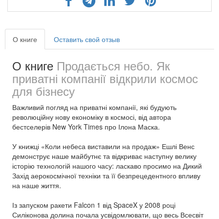
О книге
Оставить свой отзыв
О книге
Продається небо. Як
приватні компанії відкрили космос
для бізнесу
Важливий погляд на приватні компанії, які будують
революційну нову економіку в космосі, від автора
бестселерів New York Times про Ілона Маска.
У книжці «Коли небеса виставили на продаж» Ешлі Венс
демонструє наше майбутнє та відкриває наступну велику
історію технологій нашого часу: ласкаво просимо на Дикий
Захід аерокосмічної техніки та її безпрецедентного впливу
на наше життя.
Із запуском ракети Falcon 1 від SpaceX у 2008 році
Силіконова долина почала усвідомлювати, що весь Всесвіт