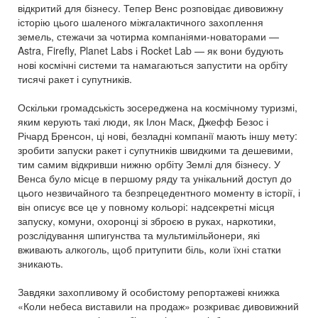
відкритий для бізнесу. Тепер Венс розповідає дивовижну
історію цього шаленого міжгалактичного захоплення
земель, стежачи за чотирма компаніями-новаторами —
Astra, Firefly, Planet Labs і Rocket Lab — як вони будують
нові космічні системи та намагаються запустити на орбіту
тисячі ракет і супутників.
Оскільки громадськість зосереджена на космічному туризмі,
яким керують такі люди, як Ілон Маск, Джефф Безос і
Річард Бренсон, ці нові, безладні компанії мають іншу мету:
зробити запуски ракет і супутників швидкими та дешевими,
тим самим відкривши нижню орбіту Землі для бізнесу. У
Венса було місце в першому ряду та унікальний доступ до
цього незвичайного та безпрецедентного моменту в історії, і
він описує все це у повному кольорі: надсекретні місця
запуску, комуни, охоронці зі зброєю в руках, наркотики,
розслідування шпигунства та мультимільйонери, які
вживають алкоголь, щоб притупити біль, коли їхні статки
зникають.
Завдяки захопливому й особистому репортажеві книжка
«Коли небеса виставили на продаж» розкриває дивовижний