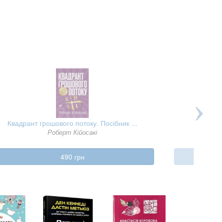
Квадрант грошового потоку. Посібник ...
Той птах
Роберт Кійосакі
490 грн