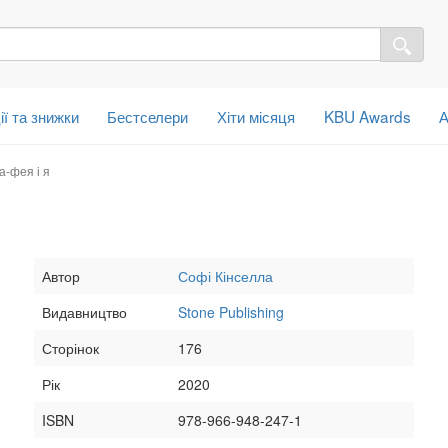
ії та знижки
Бестселери
Хіти місяця
KBU Awards
А
-фея і я
Автор
Софі Кінселла
Видавництво
Stone Publishing
Сторінок
176
Рік
2020
ISBN
978-966-948-247-1