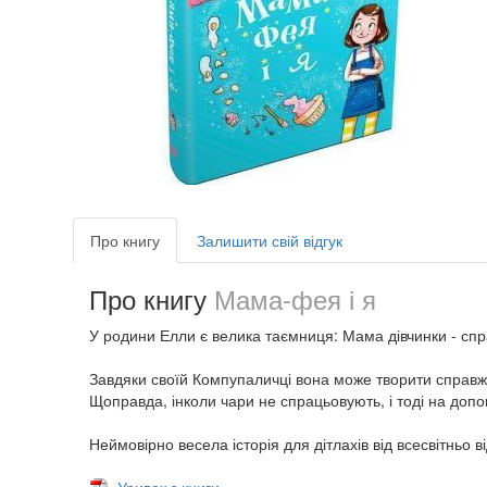
Про книгу
Залишити свій відгук
Про книгу
Мама-фея і я
У родини Елли є велика таємниця: Мама дівчинки - сп
Завдяки своїй Компупаличці вона може творити справжн
Щоправда, інколи чари не спрацьовують, і тоді на допо
Неймовірно весела історія для дітлахів від всесвітньо в
Уривок з книги