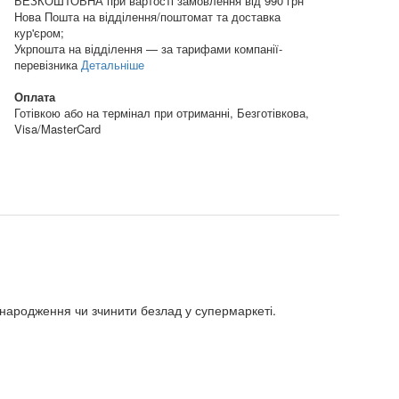
БЕЗКОШТОВНА при вартості замовлення від 990 грн
Нова Пошта на відділення/поштомат та доставка
кур'єром;
Укрпошта на відділення — за тарифами компанії-
перевізника
Детальніше
Оплата
Готівкою або на термінал при отриманні, Безготівкова,
Visa/MasterCard
 народження чи зчинити безлад у супермаркеті.