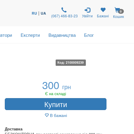
0
|
RU
UA
(067) 466-83-23
Увійти
Бажані
Кошик
втори
Експерти
Видавництва
Блог
Код: 2100009239
300
грн
Є на складі
Купити
В бажані
Доставка