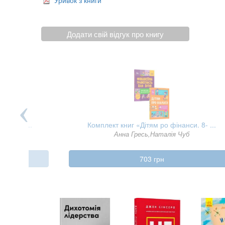
Додати свій відгук про книгу
тер: 3 ...
Комплект книг «Дітям ро фінанси. 8- ...
інк
Анна Гресь,Наталія Чуб
703 грн