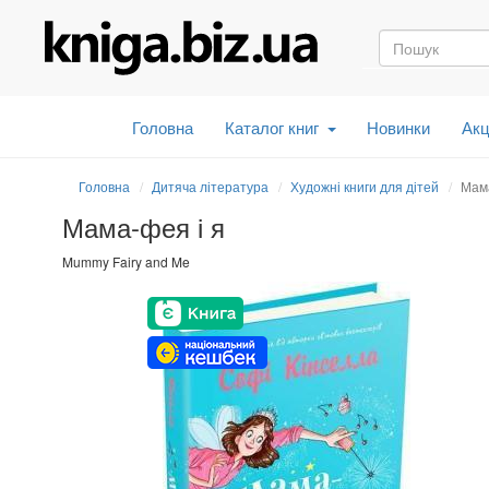
Головна
Каталог книг
Новинки
Акц
Головна
Дитяча література
Художні книги для дітей
Мама
Мама-фея і я
Mummy Fairy and Me