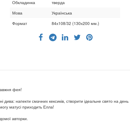
Обкладинка
тверда
Мова
Українська
Формат
84х108/32 (130х200 мм.)
равжня фея!
і дива: напекти смачних кексиків, створити ідеальне свято на день
могу матусі приходить Елла!
ідомої авторки.