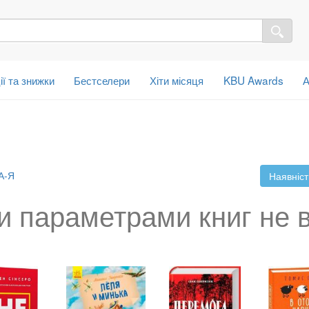
ії та знижки
Бестселери
Хіти місяця
KBU Awards
А
А-Я
Наявніст
и параметрами книг не 