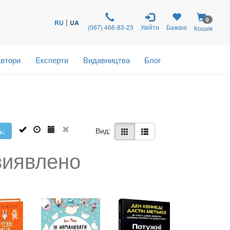
0
|
RU
UA
(067) 466-83-23
Увійти
Бажані
Кошик
втори
Експерти
Видавництва
Блог
Вид:
ь:
виявлено