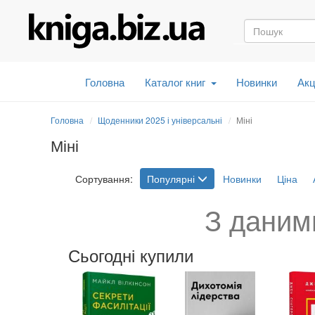
Головна
Каталог книг
Новинки
Акц
Головна
Щоденники 2025 і універсальні
Міні
Міні
Сортування:
Популярні
Новинки
Ціна
З даним
Сьогодні купили