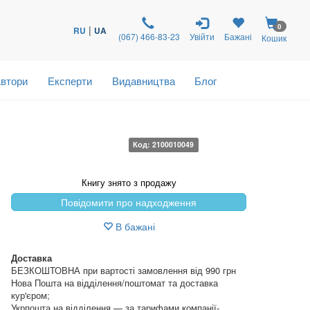
0
|
RU
UA
(067) 466-83-23
Увійти
Бажані
Кошик
втори
Експерти
Видавництва
Блог
Код: 2100010049
Книгу знято з продажу
Повідомити про надходження
В бажані
Доставка
БЕЗКОШТОВНА при вартості замовлення від 990 грн
Нова Пошта на відділення/поштомат та доставка
кур'єром;
Укрпошта на відділення — за тарифами компанії-