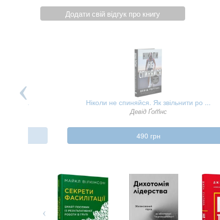
Додати свій відгук про книгу
я нашо ...
Ніколи не спиняйся. Як звільнити ро ...
ех
Девід Ґоґґінс
490 грн