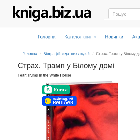
Головна
Каталог книг
Новинки
Акц
Головна
Біографії видатних людей
Страх. Трамп у Білому д
Страх. Трамп у Білому домі
Fear: Trump in the White House