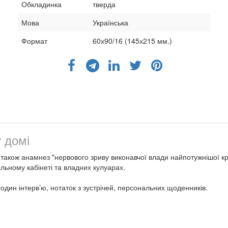
Обкладинка
тверда
Мова
Українська
Формат
60х90/16 (145х215 мм.)
 домі
акож анамнез "нервового зриву виконавчої влади найпотужнішої краї
льному кабінеті та владних кулуарах.
годин інтерв’ю, нотаток з зустрічей, персональних щоденників.