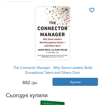
The Connector Manager : Why Some Leaders Build
Exceptional Talent-and Others Dont
Автор:
Хайме Рока, Сарі Вайльд
662
грн
Купити
Рік:
2019
Видавництво:
Virgin Books
Обкладинка:
м'яка
Сьогодні купили
Мова:
Англійська