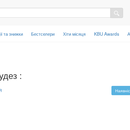
ії та знижки
Бестселери
Хіти місяця
KBU Awards
А
дез :
Я
Наявніс