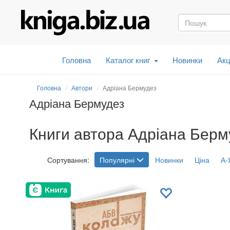
Головна
Каталог книг
Новинки
Акц
Головна
Автори
Адріана Бермудез
Адріана Бермудез
Книги автора Адріана Берму
Сортування:
Популярні
Новинки
Ціна
А-