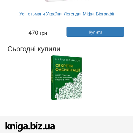
Усі гетьмани України. Легенди. Міфи. Біографії
Автор:
Олександр Реєнт
470
грн
Купити
Рік:
2024
Видавництво:
Фоліо
Обкладинка:
тверда
Сьогодні купили
Мова:
Українська