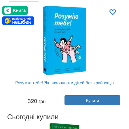
Розумію тебе! Як виховувати дітей без крайнощів
Автор:
Олександра Сидорченко
320
грн
Купити
Рік:
2022
Видавництво:
Yakaboo Publishing
Обкладинка:
м'яка
Сьогодні купили
Мова:
Українська