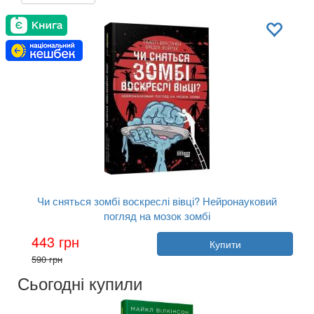
Чи сняться зомбі воскреслі вівці? Нейронауковий
погляд на мозок зомбі
Автор:
Бредлі Войтек
443 грн
Купити
Рік:
2021
590 грн
Видавництво:
Фабула
Обкладинка:
тверда
Сьогодні купили
Мова:
Українська