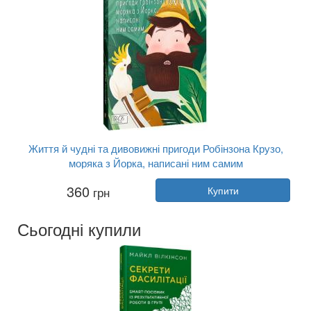
Життя й чудні та дивовижні пригоди Робінзона Крузо,
моряка з Йорка, написані ним самим
Автор:
Даніель Дефо
360
грн
Купити
Рік:
2024
Видавництво:
Фоліо
Обкладинка:
м'яка
Сьогодні купили
Мова:
Українська