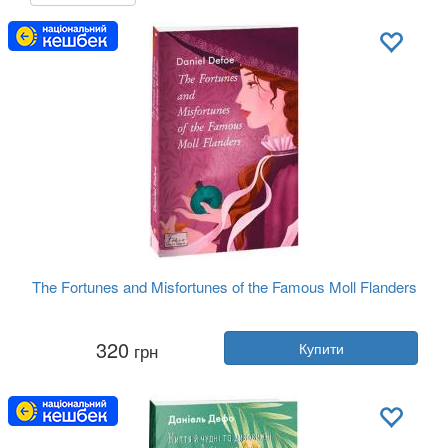
The Fortunes and Misfortunes of the Famous Moll Flanders
Автор:
Даніель Дефо
320
грн
Купити
Рік:
2024
Видавництво:
Фоліо
Обкладинка:
м'яка
Мова:
Англійська