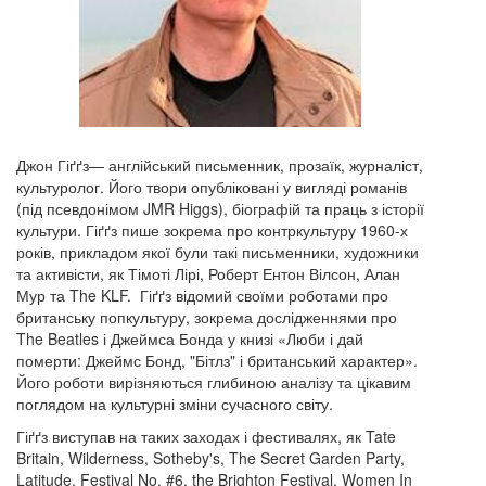
Джон Гіґґз— англійський письменник, прозаїк, журналіст,
культуролог. Його твори опубліковані у вигляді романів
(під псевдонімом JMR Higgs), біографій та праць з історії
культури. Гіґґз пише зокрема про контркультуру 1960-х
років, прикладом якої були такі письменники, художники
та активісти, як Тімоті Лірі, Роберт Ентон Вілсон, Алан
Мур та The KLF. Гіґґз відомий своїми роботами про
британську попкультуру, зокрема дослідженнями про
The Beatles і Джеймса Бонда у книзі «Люби і дай
померти: Джеймс Бонд, "Бітлз" і британський характер».
Його роботи вирізняються глибиною аналізу та цікавим
поглядом на культурні зміни сучасного світу.
Гіґґз виступав на таких заходах і фестивалях, як Tate
Britain, Wilderness, Sotheby's, The Secret Garden Party,
Latitude, Festival No. #6, the Brighton Festival, Women In