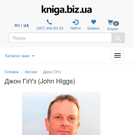
0
|
RU
UA
(067) 466-83-23
Увійти
Бажані
Кошик
Каталог книг
Головна
Автори
Джон Гіґґз
Джон Гіґґз (John Higgs)