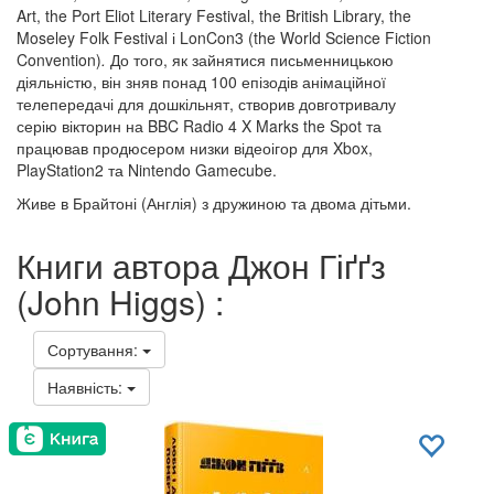
Art, the Port Eliot Literary Festival, the British Library, the
Moseley Folk Festival і LonCon3 (the World Science Fiction
Convention)
.
До того, як зайнятися письменницькою
діяльністю, він зняв понад 100 епізодів анімаційної
телепередачі для дошкільнят, створив довготривалу
серію вікторин на BBC Radio 4 X Marks the Spot та
працював продюсером низки відеоігор для Xbox,
PlayStation2 та Nintendo Gamecube.
Живе в Брайтоні (Англія) з дружиною та двома дітьми.
Книги автора Джон Гіґґз
(John Higgs) :
Сортування:
Наявність: