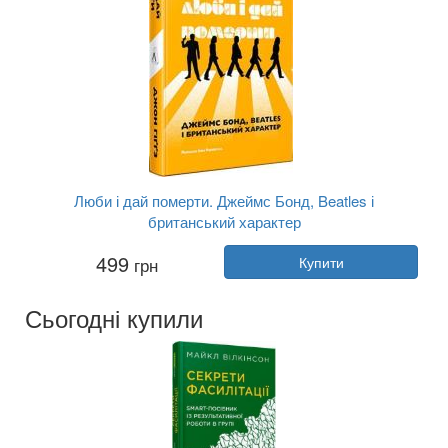
Люби і дай померти. Джеймс Бонд, Beatles і
британський характер
Автор:
Джон Гіґґз
499
грн
Купити
Рік:
2025
Видавництво:
Лабораторія
Обкладинка:
тверда
Сьогодні купили
Мова:
Українська