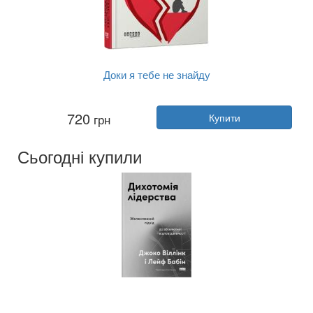
Доки я тебе не знайду
Автор:
Джон Ірвінг
720
грн
Купити
Рік:
2026
Видавництво:
Фабула
Обкладинка:
тверда
Сьогодні купили
Мова:
Українська