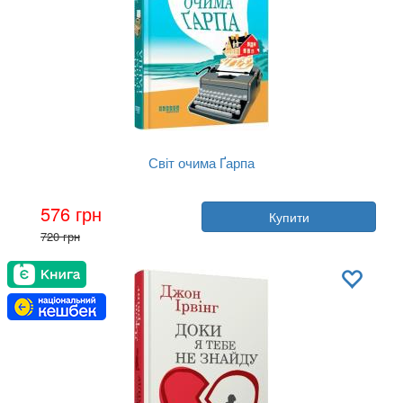
Світ очима Ґарпа
Автор:
Джон Ірвінг
576 грн
Купити
Рік:
2025
720 грн
Видавництво:
Фабула
Обкладинка:
тверда
Мова:
Українська