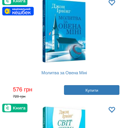
Молитва за Овена Міні
Автор:
Джон Ірвінг
576 грн
Купити
Рік:
2025
720 грн
Видавництво:
Фабула
Обкладинка:
тверда
Мова:
Українська