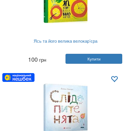
Ясь та його велика велокар’єра
Автор:
Катерина Міхаліціна
100
грн
Купити
Рік:
2019
Видавництво:
Видавництво Старо...
Обкладинка:
тверда
Мова:
Українська