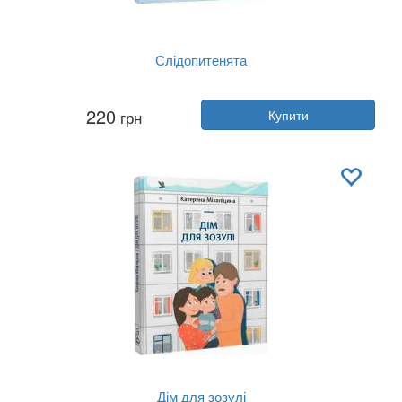
Слідопитенята
Автор:
Катерина Міхаліціна
220
грн
Купити
Рік:
2020
Видавництво:
Видавництво Старо...
Обкладинка:
тверда
Мова:
Українська
Дім для зозулі