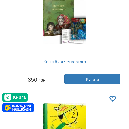
Квіти біля четвертого
Автор:
Катерина Міхаліціна
350
грн
Купити
Рік:
2020
Видавництво:
Портал
Обкладинка:
тверда
Мова:
Українська