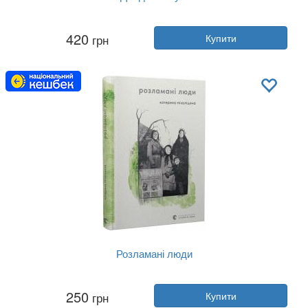
Автор:
Катерина Міхаліціна
420
грн
Купити
Рік:
2023
Видавництво:
Портал
Обкладинка:
тверда
Мова:
Українська
Розламані люди
Автор:
Катерина Міхаліціна
250
грн
Купити
Рік:
2023