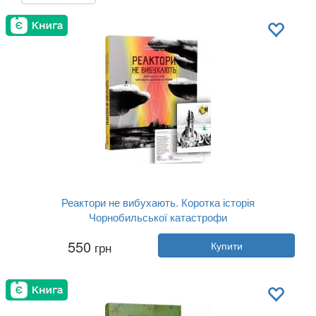
Реактори не вибухають. Коротка історія
Чорнобильської катастрофи
Автор:
Катерина Міхаліціна
550
грн
Купити
Рік:
2020
Видавництво:
Портал
Обкладинка:
тверда
Мова:
Українська