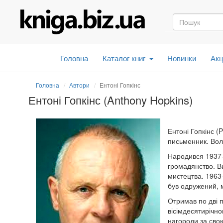
Головна
Каталог книг
Новинки
Акц
Головна
Автори
Ентоні Гопкінс
Ентоні Гопкінс (Anthony Hopkins)
Ентоні Гопкінс (
письменник. Вол
Народився 1937-
громадянство. В
мистецтва. 1963-
був одружений, 
Отримав по дві 
вісімдесятирічно
нагороди за свою