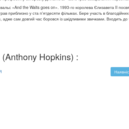
вальс «And the Walts goes on». 1993-го королева Єлизавета II посвя
грав приблизно у ста п'ятдесяти фільмах. Бере участь в благодійни
, адже сам довгий час боровся із шкідливими звичками. Входить д
 (Anthony Hopkins) :
Я
Наявніс