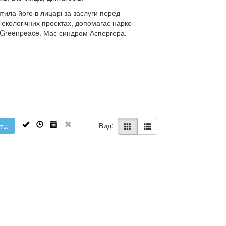
тила його в лицарі за заслуги перед
х екологічних проєктах, допомагає нарко-
о Greenpeace. Має синдром Аспергера.
Вид:
ть: