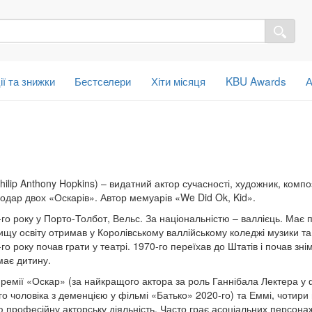
ії та знижки
Бестселери
Хіти місяця
KBU Awards
А
Philip Anthony Hopkins) – видатний актор сучасності, художник, комп
одар двох «Оскарів». Автор мемуарів «We Did Ok, Kid».
го року у Порто-Толбот, Вельс. За національністю – валлієць. Має 
ищу освіту отримав у Королівському валлійському коледжі музики т
го року почав грати у театрі. 1970-го переїхав до Штатів і почав знім
має дитину.
премії «Оскар» (за найкращого актора за роль Ганнібала Лектера у 
го чоловіка з деменцією у фільмі «Батько» 2020-го) та Еммі, чотири
 професійну акторську діяльність. Часто грає асоціальних персонажі