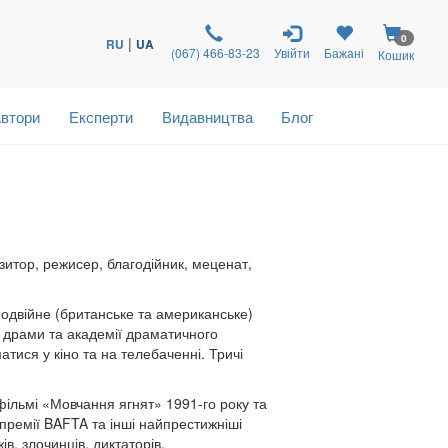
0
|
RU
UA
(067) 466-83-23
Увійти
Бажані
Кошик
втори
Експерти
Видавництва
Блог
озитор, режисер, благодійник, меценат,
подвійне (британське та американське)
а драми та академії драматичного
атися у кіно та на телебаченні. Тричі
фільмі «Мовчання ягнят» 1991-го року та
 премії BAFTA та інші найпрестижніші
в, злочинців, диктаторів.