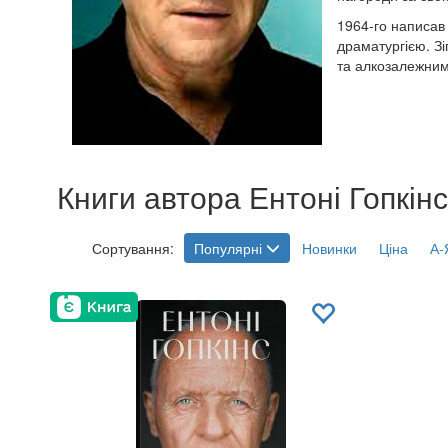
1964-го написав 
драматургією. Зі
та алкозалежним
Книги автора Ентоні Гопкінс
Сортування:
Популярні
Новинки
Ціна
А-