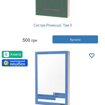
Сестри Річинські. Том 3
Автор:
Ірина Вільде
500
грн
Купити
Рік:
2024
Видавництво:
Віхола
Обкладинка:
м'яка
Мова:
Українська