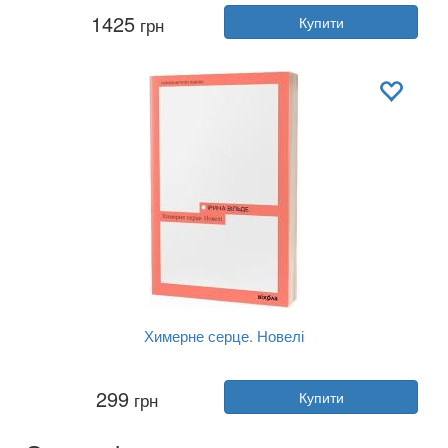
Автор:
Ірина Вільде
1425
грн
Купити
Рік:
2024
Видавництво:
Віхола
Обкладинка:
м'яка
Мова:
Українська
Химерне серце. Новелі
Автор:
Ірина Вільде
299
грн
Купити
Рік:
2025
Видавництво:
Віхола
Обкладинка:
м'яка