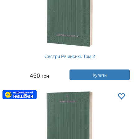
Сестри Річинські. Том 2
Автор:
Ірина Вільде
450
грн
Купити
Рік:
2024
Видавництво:
Віхола
Обкладинка:
м'яка
Мова:
Українська