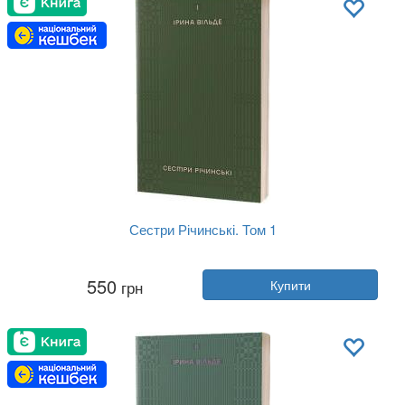
Сестри Річинські. Том 1
Автор:
Ірина Вільде
550
грн
Купити
Рік:
2023
Видавництво:
Віхола
Обкладинка:
м'яка
Мова:
Українська