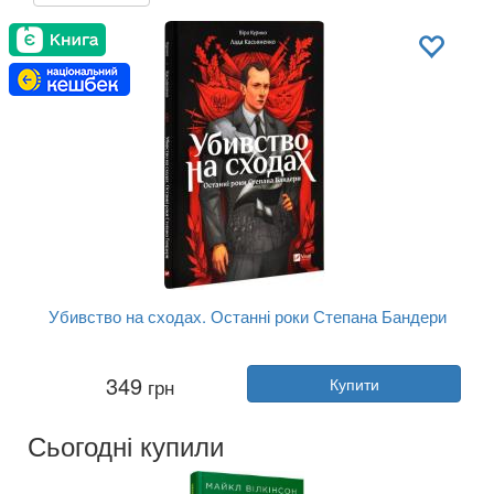
Убивство на сходах. Останні роки Степана Бандери
Автор:
Лада Касьяненко
349
грн
Купити
Рік:
2024
Видавництво:
Vivat
Обкладинка:
тверда
Сьогодні купили
Мова:
Українська