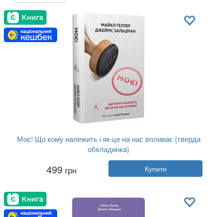
Моє! Що кому належить і як це на нас впливає (тверда
обкладинка)
Автор:
Майкл Хеллер
499
грн
Купити
Рік:
2021
Видавництво:
Лабораторія
Обкладинка:
тверда
Мова:
Українська