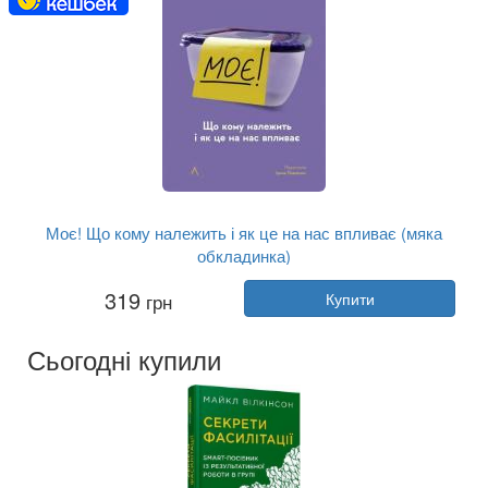
Моє! Що кому належить і як це на нас впливає (мяка
обкладинка)
Автор:
Майкл Хеллер
319
грн
Купити
Рік:
2021
Видавництво:
Лабораторія
Обкладинка:
м'яка
Сьогодні купили
Мова:
Українська