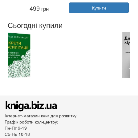
Автор:
Мирослава Макаревич
499
грн
Купити
Рік:
2024
Видавництво:
Агенція IPIO
Обкладинка:
тверда
Сьогодні купили
Мова:
Українська
Інтернет-магазин книг для розвитку
Графік роботи кол-центру:
Пн-Пт 9-19
Сб-Нд 10-18