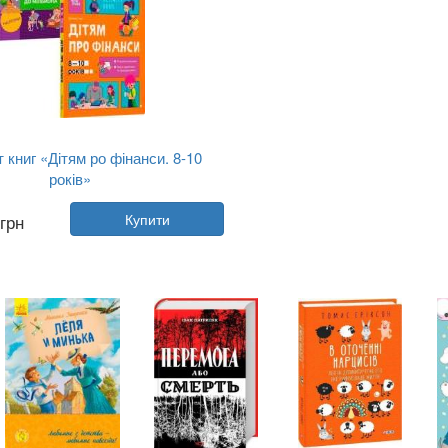
 книг «Дітям ро фінанси. 8-10
років»
Автор:
Наталія Чуб
грн
Купити
Рік:
2026
Видавництво:
4MAMAS
Обкладинка:
тверда
Мова:
Українська