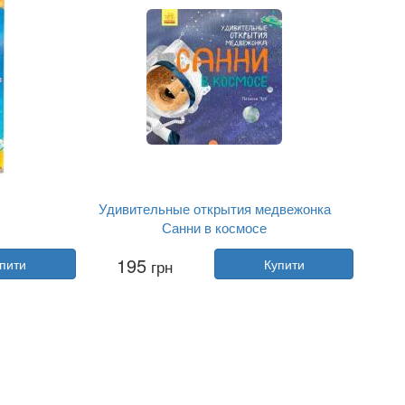
Удивительные открытия медвежонка
Санни в космосе
Автор:
Наталія Чуб
195
пити
грн
Купити
Рік:
2022
Видавництво:
Ранок
Обкладинка:
тверда
Мова:
Російська