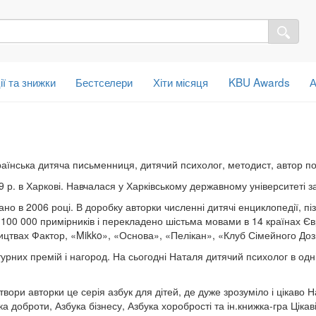
ії та знижки
Бестселери
Хіти місяця
KBU Awards
А
раїнська дитяча письменниця, дитячий психолог, методист, автор по
р. в Харкові. Навчалася у Харківському державному університеті за
но в 2006 році. В доробку авторки численні дитячі енциклопедії, пі
100 000 примірників і перекладено шістьма мовами в 14 країнах Є
цтвах Фактор, «Mikko», «Основа», «Пелікан», «Клуб Сімейного Дозві
урних премій і нагород. На сьогодні Наталя дитячий психолог в одні
вори авторки це серія азбук для дітей, де дуже зрозуміло і цікаво Н
ука доброти, Азбука бізнесу, Азбука хоробрості та ін.книжка-гра Ціка