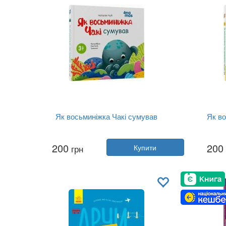
Як восьминіжка Чакі сумував
Як во
Автор:
Наталія Чуб
200
200
грн
Купити
Рік:
2025
Видавництво:
4MAMAS
Обкладинка:
тверда
Мова:
Українська