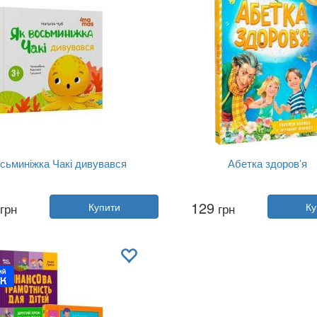
сьминіжка Чакі дивувався
Абетка здоров’я
Автор:
Наталія Чуб
Автор:
Наталія Чуб
129
грн
Купити
грн
Ку
Рік:
2025
Рік:
2023
Видавництво:
4MAMAS
Видавництво:
Vivat
Обкладинка:
тверда
Обкладинка:
м'яка
Мова:
Українська
Мова:
Українська