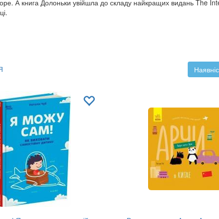
оре. А книга Долоньки увійшла до складу найкращих видань The Inte
ці.
Я
Наявніс