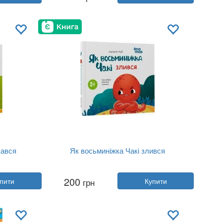
Видавництво:
Vivat
Обкладинка:
тверда
Мова:
Українська
кався
Як восьминіжка Чакі злився
Автор:
Наталія Чуб
200
пити
грн
Купити
Рік:
2025
Видавництво:
4MAMAS
Обкладинка:
тверда
Мова:
Українська