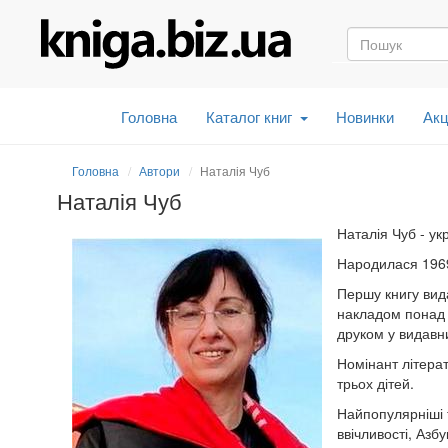
Головна
Каталог книг
Новинки
Акц
Головна
Автори
Наталія Чуб
Наталія Чуб
Наталія Чуб - ук
Народилася 1969 
Першу книгу вида
накладом понад 
друком у видавни
Номінант літерат
трьох дітей.
Найпопулярніші т
ввічливості, Азб