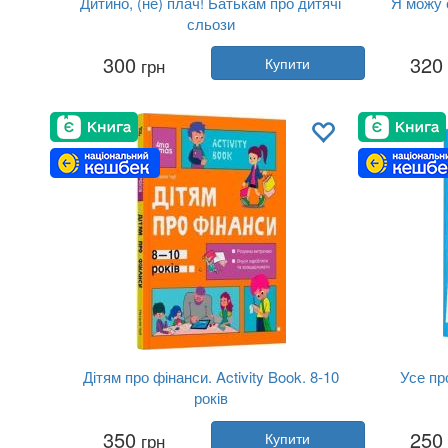
Дитино, (не) плач! Батькам про дитячі
Я можу 
сльози
Автор:
Наталія Чуб
300
320
грн
Купити
Рік:
2021
Видавництво:
4MAMAS
Обкладинка:
тверда
Мова:
Українська
Дітям про фінанси. Activity Book. 8-10
Усе пр
років
Автор:
Наталія Чуб
350
250
грн
Купити
Рік:
2024