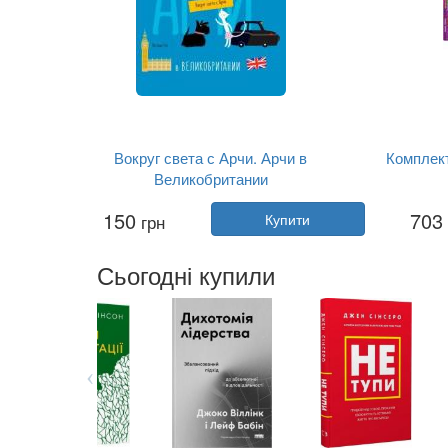
Вокруг света с Арчи. Арчи в
Комплект
Великобритании
Автор:
Наталія Чуб
150
703
грн
Купити
Рік:
2020
Видавництво:
Ранок
Обкладинка:
тверда
Сьогодні купили
Мова:
Російська