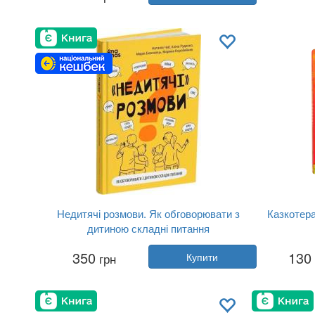
Видавництво:
4MAMAS
Обкладинка:
тверда
Мова:
Українська
Недитячі розмови. Як обговорювати з
Казкотера
дитиною складні питання
Автор:
Наталія Чуб
350
130
грн
Купити
Рік:
2025
Видавництво:
4MAMAS
Обкладинка:
тверда
Мова:
Українська