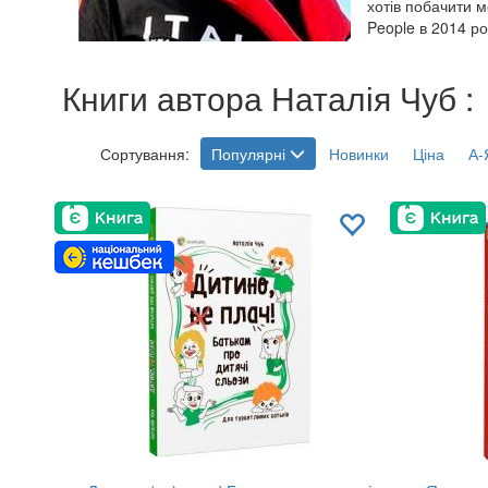
хотів побачити м
People в 2014 ро
Книги автора Наталія Чуб :
Сортування:
Популярні
Новинки
Ціна
А-