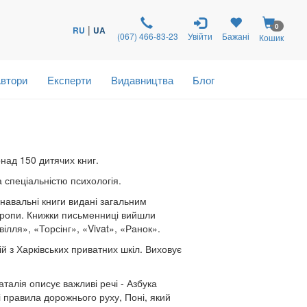
0
|
RU
UA
(067) 466-83-23
Увійти
Бажані
Кошик
втори
Експерти
Видавництва
Блог
над 150 дитячих книг.
 спеціальністю психологія.
знавальні книги видані загальним
вропи. Книжки письменниці вийшли
лля», «Торсінг», «Vivat», «Ранок».
й з Харківських приватних шкіл. Виховує
аталія описує важливі речі - Азбука
ві правила дорожнього руху, Поні, який