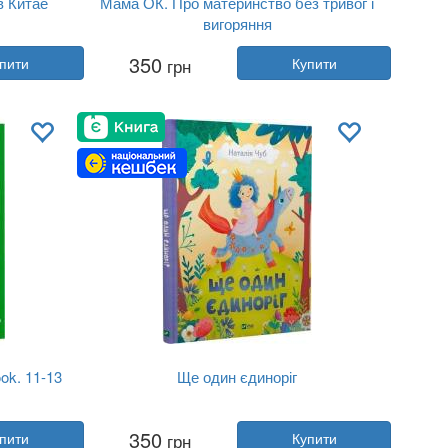
в Китае
Мама ОК. Про материнство без тривог і
вигоряння
Автор:
Наталія Чуб
350
пити
грн
Купити
Рік:
2023
Видавництво:
4MAMAS
Обкладинка:
тверда
Мова:
Українська
ook. 11-13
Ще один єдиноріг
Автор:
Наталія Чуб
350
пити
грн
Купити
Рік:
2023