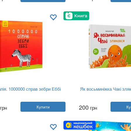
Видавництво:
4MAMAS
Видавництво:
4MAMAS
Обкладинка:
тверда
Обкладинка:
тверда
Мова:
Українська
Мова:
Українська
пія. 1000000 справ зебри Еббі
Як восьминіжка Чакі зля
Автор:
Наталія Чуб
Автор:
Наталія Чуб
200
грн
Купити
грн
Ку
Рік:
2020
Рік:
2025
Видавництво:
Ранок
Видавництво:
4MAMAS
Обкладинка:
тверда
Обкладинка:
тверда
Мова:
Українська
Мова:
Українська