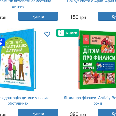
сам! Як виховати самостійну
Вокруг света с Арчи. Арчи 
дитину
Автор:
Наталія Чуб
Автор:
Наталія Чуб
150
грн
Купити
грн
Ку
Рік:
2025
Рік:
2020
Видавництво:
4MAMAS
Видавництво:
Ранок
Обкладинка:
тверда
Обкладинка:
тверда
Мова:
Українська
Мова:
Російська
о адаптацію дитини у нових
Дітям про фінанси. Activity B
обставинах
років
Автор:
Наталія Чуб
Автор:
Наталія Чуб
390
грн
Купити
грн
Ку
Рік:
2023
Рік:
2025