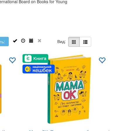
rnational Board on Books for Young
Вид:
ть: