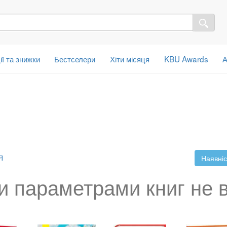
ії та знижки
Бестселери
Хіти місяця
KBU Awards
А
Я
Наявніс
и параметрами книг не 