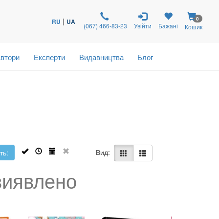
0
|
RU
UA
(067) 466-83-23
Увійти
Бажані
Кошик
втори
Експерти
Видавництва
Блог
Вид:
ть:
виявлено