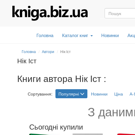
Головна
Каталог книг
Новинки
Акц
Головна
Автори
Нік Іст
Нік Іст
Книги автора Нік Іст :
Сортування:
Популярні
Новинки
Ціна
А-
З даним
Сьогодні купили