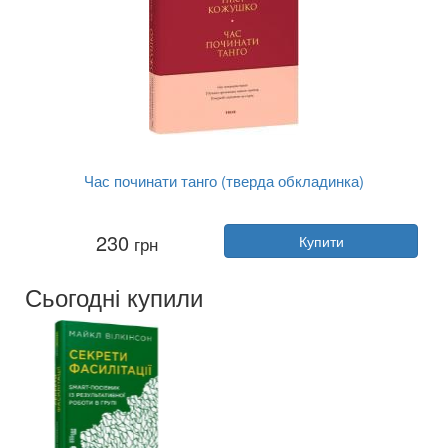
Час починати танго (тверда обкладинка)
Автор:
Ніка Кожушко
230
грн
Купити
Рік:
2025
Видавництво:
Фоліо
Обкладинка:
тверда
Сьогодні купили
Мова:
Українська