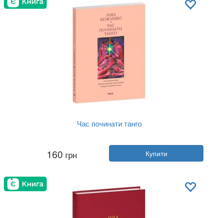
Час починати танго
Автор:
Ніка Кожушко
160
грн
Купити
Рік:
2025
Видавництво:
Фоліо
Обкладинка:
м'яка
Мова:
Українська