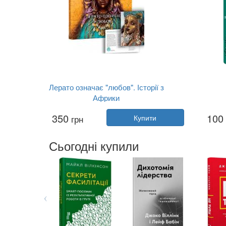
Лерато означає "любов". Історії з
Африки
Автор:
Оксана Куценко
350
100
грн
Купити
Рік:
2020
Видавництво:
Портал
Видав
Обкладинка:
тверда
Сьогодні купили
Мова:
Українська