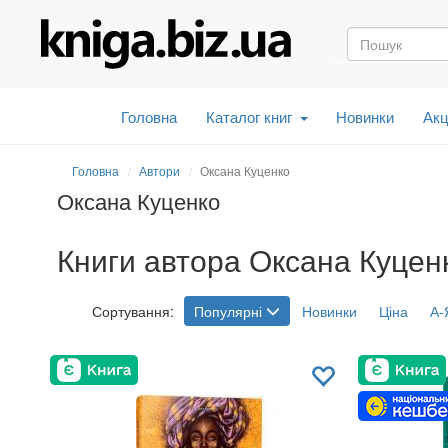
Головна
Каталог книг
Новинки
Акц
Головна
Автори
Оксана Куценко
Оксана Куценко
Книги автора Оксана Куценк
Сортування:
Популярні
Новинки
Ціна
А-