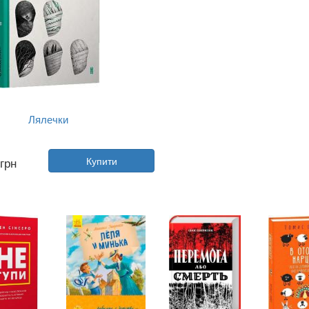
Лялечки
Автор:
Оксана Куценко
грн
Купити
Рік:
2016
ництво:
Видавництво Старо...
Обкладинка:
тверда
Мова:
Українська