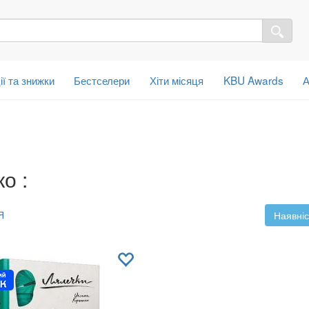
ії та знижки
Бестселери
Хіти місяця
KBU Awards
А
о :
Я
Наявніс