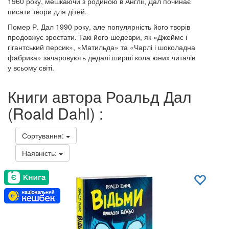
1960 року, мешкаючи з родиною в Англії, Дал починає
писати твори для дітей.
Помер Р. Дал 1990 року, але популярність його творів
продовжує зростати. Такі його шедеври, як «Джеймс і
гігантський персик», «Матильда» та «Чарлі і шоколадна
фабрика» зачаровують дедалі ширші кола юних читачів
у всьому світі.
Книги автора Роальд Дал
(Roald Dahl) :
Сортування:
Наявність: