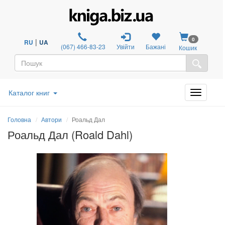
0
|
RU
UA
(067) 466-83-23
Увійти
Бажані
Кошик
Каталог книг
Головна
Автори
Роальд Дал
Роальд Дал (Roald Dahl)