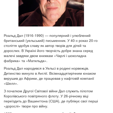
Роальд Дал (1916-1990) — популярний і улюблений
британський (уельський) письменник. У 40-х роках 20-го
століття здобув славу як автор творів для дітей та
дорослих. В Україні його творчість добре знана серед
малечі завдяки двом книжкам «Чарлі і шоколадна
фабрика» та «Матильда».
Роальд Дал народився в Уельсі в родині норвежців.
Дитинство минуло в Англії. Вісімнадцятирічним юнаком
вирушив до Африки, де працював у нафтовій компанії
«Шелл».
З початком Другої Світової війни Дал служить пілотом
Королівського повітряного флоту. У 26-річному віці
переїздить до Вашингтона (США), де публікує свої перші
«дорослі» твори про війну.