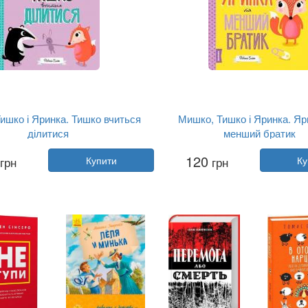
ишко і Яринка. Тишко вчиться
Мишко, Тишко і Яринка. Яр
ділитися
менший братик
Автор:
Ровена Бліт
Автор:
Ровена Бліт
120
грн
Купити
грн
Ку
Рік:
2020
Рік:
2020
Видавництво:
Жорж
Видавництво:
Жорж
Обкладинка:
м'яка
Обкладинка:
м'яка
Мова:
Українська
Мова:
Українська