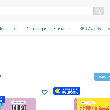
ії та знижки
Бестселери
Хіти місяця
KBU Awards
А
Я
Наявніс