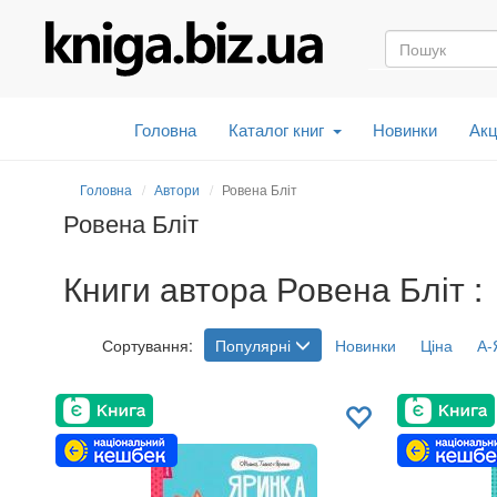
Головна
Каталог книг
Новинки
Акц
Головна
Автори
Ровена Бліт
Ровена Бліт
Книги автора Ровена Бліт :
Сортування:
Популярні
Новинки
Ціна
А-