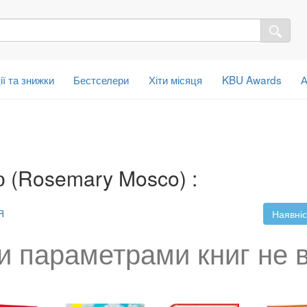
ії та знижки
Бестселери
Хіти місяця
KBU Awards
А
о (Rosemary Mosco) :
Я
Наявніс
и параметрами книг не 