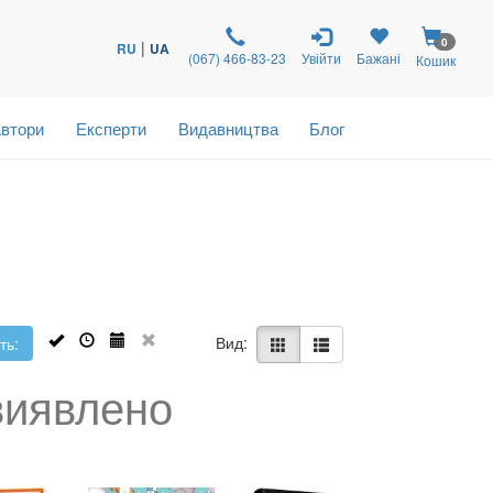
0
|
RU
UA
(067) 466-83-23
Увійти
Бажані
Кошик
втори
Експерти
Видавництва
Блог
Вид:
ть:
виявлено