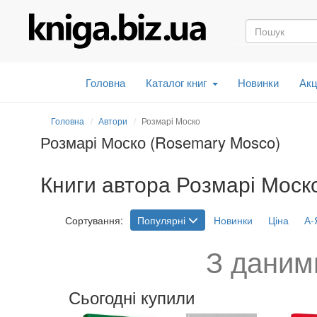
Головна
Каталог книг
Новинки
Акц
Головна
Автори
Розмарі Моско
Розмарі Моско (Rosemary Mosco)
Книги автора Розмарі Моск
Сортування:
Популярні
Новинки
Ціна
А-
З даним
Сьогодні купили