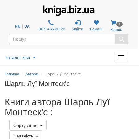
0
|
RU
UA
(067) 466-83-23
Увійти
Бажані
Кошик
Каталог книг
Головна
Автори
Шарль Луї Монтеск'є
Шарль Луї Монтеск'є
Книги автора Шарль Луї
Монтеск'є :
Сортування:
Наявність: