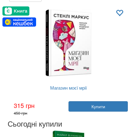
Магазин моєї мрії
Автор:
Стенлі Маркус
315 грн
Купити
Рік:
2019
450 грн
Видавництво:
Фабула
Обкладинка:
тверда
Сьогодні купили
Мова:
Українська