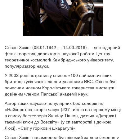
Стівен Хокінг (08.01.1942 — 14.03.2018) — легендарний
фізик-теоретик, директор із наукової роботи Центру
теоретичної космології Кембриджського університету,
популяризатор науки.
У 2002 році потрапив у список «100 найвизначніших
британців усіх часів» за опитуваннями BBC. Стівен був
почесним членом Королівського товариства мистецтв і
довічним членом Папської академії наук.
Автор таких науково-популярних бестселерів як
«Найкоротша історія часу» (237 тижнів на першому місці
в списку бестселерів Sunday Times), дитяча «Джордж і
таємний ключ до Всесвіту» (у співавторстві з дочкою
Люсі), «Світ у горіховій шкаралупі».
Стівен Хокінг насамперед був відомий за дослідження у