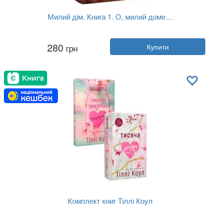
Милий дім. Книга 1. О, милий доме…
Автор:
Тіллі Коул
280
грн
Купити
Рік:
2024
Видавництво:
BookChef
Обкладинка:
тверда
Мова:
Українська
Комплект книг Тіллі Коул