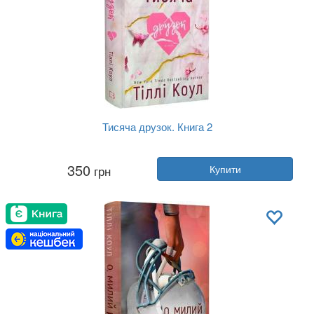
Тисяча друзок. Книга 2
Автор:
Тіллі Коул
350
грн
Купити
Рік:
2025
Видавництво:
BookChef
Обкладинка:
тверда
Мова:
Українська