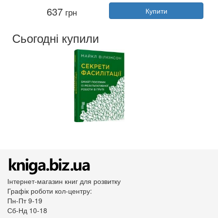
Автор:
Тіллі Коул
637
грн
Купити
Рік:
2025
Видавництво:
BookChef
Обкладинка:
тверда
Сьогодні купили
Мова:
Українська
Інтернет-магазин книг для розвитку
Графік роботи кол-центру:
Пн-Пт 9-19
Сб-Нд 10-18