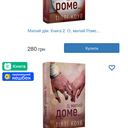
Милий дім. Книга 2. О, милий Роме…
Автор:
Тіллі Коул
280
грн
Купити
Рік:
2025
Видавництво:
BookChef
Обкладинка:
тверда
Мова:
Українська