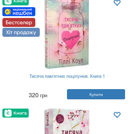
Тисяча пам’ятних поцілунків. Книга 1
Автор:
Тіллі Коул
320
грн
Купити
Рік:
2022
Видавництво:
BookChef
Обкладинка:
тверда
Мова:
Українська