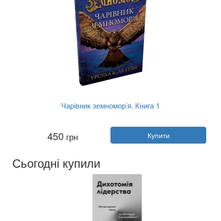
Чарівник земномор’я. Книга 1
Автор:
Урсула Ле Гуїн
450
грн
Купити
Рік:
2026
Видавництво:
Stone Publishing
Обкладинка:
тверда
Сьогодні купили
Мова:
Українська