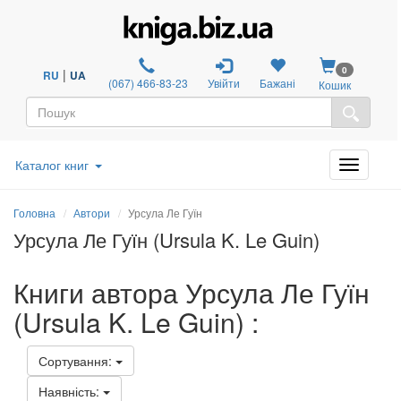
0
|
RU
UA
(067) 466-83-23
Увійти
Бажані
Кошик
Каталог книг
Головна
Автори
Урсула Ле Гуїн
Урсула Ле Гуїн (Ursula K. Le Guin)
Книги автора Урсула Ле Гуїн
(Ursula K. Le Guin) :
Сортування:
Наявність: