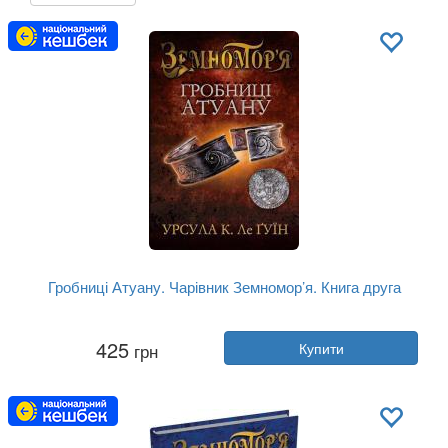
Гробниці Атуану. Чарівник Земномор’я. Книга друга
Автор:
Урсула Ле Гуїн
425
грн
Купити
Рік:
2026
Видавництво:
Stone Publishing
Обкладинка:
тверда
Мова:
Українська