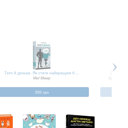
Тато й донька. Як стати найкращим б ...
2024 кіло
Меґ Мікер
Ерік Ван 
350 грн