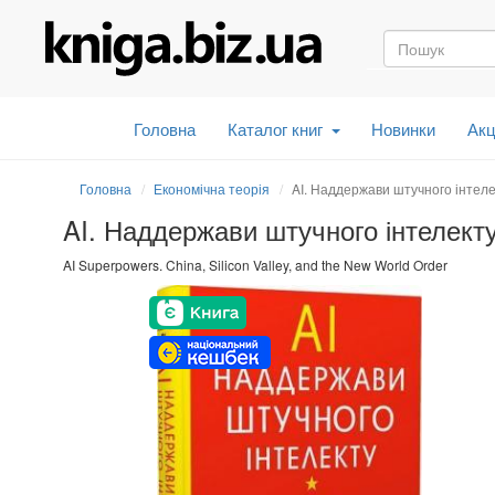
Головна
Каталог книг
Новинки
Акц
Головна
Економічна теорія
AI. Наддержави штучного інтеле
AI. Наддержави штучного інтелект
AI Superpowers. China, Silicon Valley, and the New World Order