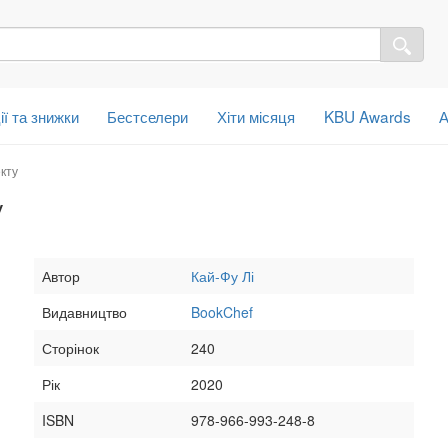
ії та знижки
Бестселери
Хіти місяця
KBU Awards
А
кту
у
Автор
Кай-Фу Лі
Видавництво
BookChef
Сторінок
240
Рік
2020
ISBN
978-966-993-248-8