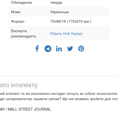
Обкладинка
тверда
Мова
Українська
Формат
70x88/16 (170x210 мм.)
Експерти
Юваль Ной Харарі
рекомендують
го інтелекту
ий інтелект та які економічні наслідки тягнуть за собою технологіч
 буде суперкомпютер правити світом? Що ми можемо зробити для то
DAY і WALL STREET JOURNAL.