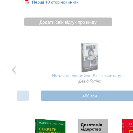
Перші 10 сторінок книги
Додати свій відгук про книгу
я нашо ...
Ніколи не спиняйся. Як звільнити ро ...
ех
Девід Ґоґґінс
490 грн