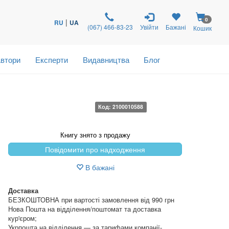
0
|
RU
UA
(067) 466-83-23
Увійти
Бажані
Кошик
втори
Експерти
Видавництва
Блог
Код: 2100010588
Книгу знято з продажу
Повідомити про надходження
В бажані
Доставка
БЕЗКОШТОВНА при вартості замовлення від 990 грн
Нова Пошта на відділення/поштомат та доставка
кур'єром;
Укрпошта на відділення — за тарифами компанії-