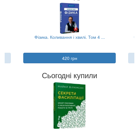
.
Фізика. Коливання і хвилі. Том 4 ...
Фі
420 грн
Сьогодні купили