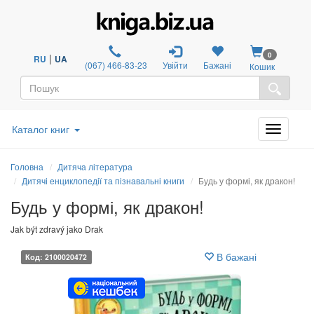
0
|
RU
UA
(067) 466-83-23
Увійти
Бажані
Кошик
Каталог книг
Головна
Дитяча література
Дитячі енциклопедії та пізнавальні книги
Будь у формі, як дракон!
Будь у формі, як дракон!
Jak být zdravý jako Drak
В бажані
Код: 2100020472