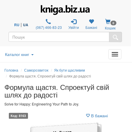
0
|
RU
UA
(067) 466-83-23
Увійти
Бажані
Кошик
Каталог книг
Головна
Саморозвиток
Як бути щасливим
Формула щастя. Спроектуй свій шлях до радості
Формула щастя. Спроектуй свій
шлях до радості
Solve for Happy: Engineering Your Path to Joy.
В бажані
Код: 8163