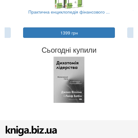
..
Практична енциклопедія фінансового ...
Та
1399 грн
Сьогодні купили