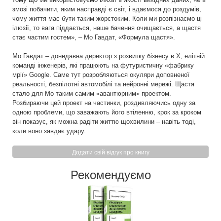
змозі побачити, яким насправді є світ, і вдаємося до роздумів,
чому життя має бути таким жорстоким. Коли ми розпізнаємо ці
ілюзії, то вага піддається, наше бачення очищається, а щастя
стає частим гостем», – Мо Гавдат, «Формула щастя».
Мо Гавдат – донедавна директор з розвитку бізнесу в X, елітній
команді інженерів, які працюють на футуристичну «фабрику
мрії» Google. Саме тут розробляються окуляри доповненої
реальності, безпілотні автомобілі та нейронні мережі. Щастя
стало для Мо таким самим «авантюрним» проектом.
Розбираючи цей проект на частинки, роздивляючись одну за
одною проблеми, що заважають його втіленню, крок за кроком
він показує, як можна радіти життю щохвилини – навіть тоді,
коли воно завдає удару.
Додати свій відгук про книгу
Рекомендуємо