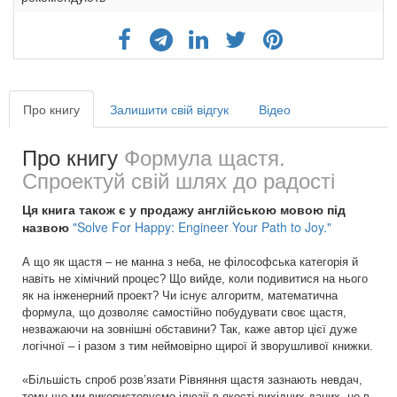
Про книгу
Залишити свій відгук
Відео
Про книгу
Формула щастя.
Спроектуй свій шлях до радості
Ця книга також є у продажу англійською мовою під
назвою
"Solve For Happy: Engineer Your Path to Joy."
А що як щастя – не манна з неба, не філософська категорія й
навіть не хімічний процес? Що вийде, коли подивитися на нього
як на інженерний проект? Чи існує алгоритм, математична
формула, що дозволяє самостійно побудувати своє щастя,
незважаючи на зовнішні обставини? Так, каже автор цієї дуже
логічної – і разом з тим неймовірно щирої й зворушливої книжки.
«Більшість спроб розв’язати Рівняння щастя зазнають невдач,
тому що ми використовуємо ілюзії в якості вихідних даних, не в