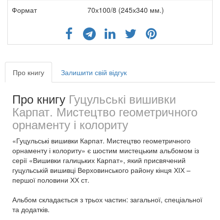
Формат
70х100/8 (245х340 мм.)
Про книгу
Залишити свій відгук
Про книгу
Гуцульські вишивки
Карпат. Мистецтво геометричного
орнаменту і колориту
«Гуцульські вишивки Карпат. Мистецтво геометричного
орнаменту і колориту» є шостим мистецьким альбомом із
серії «Вишивки галицьких Карпат», який присвячений
гуцульській вишивці Верховинського району кінця ХІХ –
першої половини ХХ ст.
Альбом складається з трьох частин: загальної, спеціальної
та додатків.