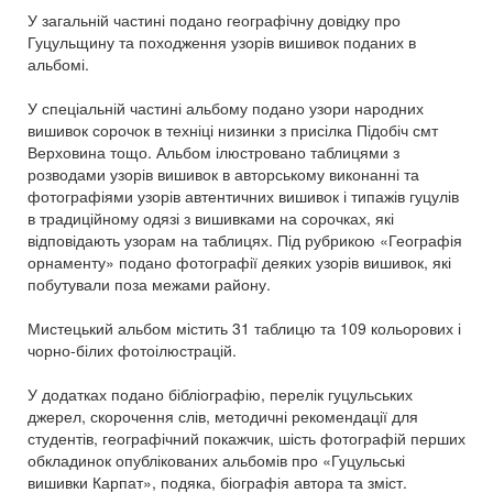
У загальній частині подано географічну довідку про
Гуцульщину та походження узорів вишивок поданих в
альбомі.
У спеціальній частині альбому подано узори народних
вишивок сорочок в техніці низинки з присілка Підобіч смт
Верховина тощо. Альбом ілюстровано таблицями з
розводами узорів вишивок в авторському виконанні та
фотографіями узорів автентичних вишивок і типажів гуцулів
в традиційному одязі з вишивками на сорочках, які
відповідають узорам на таблицях. Під рубрикою «Географія
орнаменту» подано фотографії деяких узорів вишивок, які
побутували поза межами району.
Мистецький альбом містить 31 таблицю та 109 кольорових і
чорно-білих фотоілюстрацій.
У додатках подано бібліографію, перелік гуцульських
джерел, скорочення слів, методичні рекомендації для
студентів, географічний покажчик, шість фотографій перших
обкладинок опублікованих альбомів про «Гуцульські
вишивки Карпат», подяка, біографія автора та зміст.