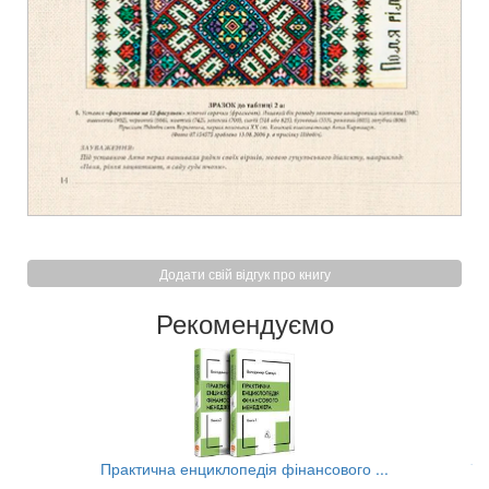
Додати свій відгук про книгу
Рекомендуємо
..
Практична енциклопедія фінансового ...
Та